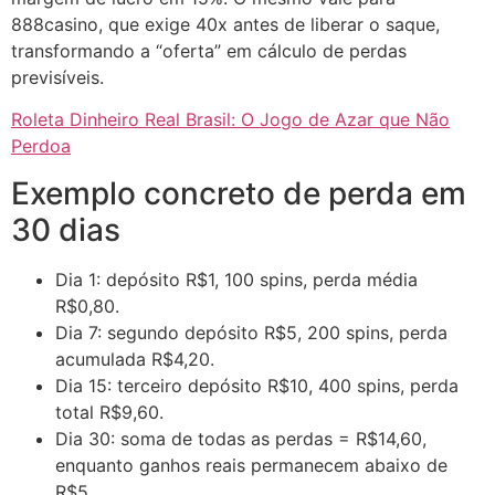
888casino, que exige 40x antes de liberar o saque,
transformando a “oferta” em cálculo de perdas
previsíveis.
Roleta Dinheiro Real Brasil: O Jogo de Azar que Não
Perdoa
Exemplo concreto de perda em
30 dias
Dia 1: depósito R$1, 100 spins, perda média
R$0,80.
Dia 7: segundo depósito R$5, 200 spins, perda
acumulada R$4,20.
Dia 15: terceiro depósito R$10, 400 spins, perda
total R$9,60.
Dia 30: soma de todas as perdas = R$14,60,
enquanto ganhos reais permanecem abaixo de
R$5.