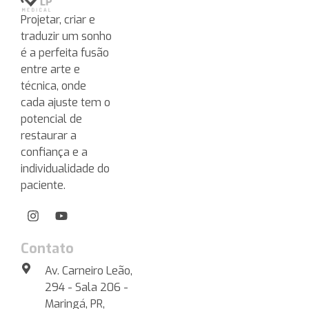
– Todos direitos reservados
Projetar, criar e
traduzir um sonho
é a perfeita fusão
entre arte e
técnica, onde
cada ajuste tem o
potencial de
restaurar a
confiança e a
individualidade do
paciente.
Contato
Av. Carneiro Leão,
294 - Sala 206 -
Maringá, PR,