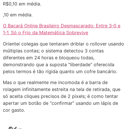
R$0,10 em média.
,10 em média.
O Bacará Online Brasileiro Desmascarado: Entre 3‑0 e
1‑1, Só o Frio da Matemática Sobrevive
Orientei colegas que tentaram driblar o rollover usando
múltiplas contas; o sistema detectou 3 contas
diferentes em 24 horas e bloqueou todas,
demonstrando que a suposta “liberdade” oferecida
pelos termos é tão rígida quanto um cofre bancário.
Mas o que realmente me incomoda é a barra de
rolagem infinitamente estreita na tela de retirada, que
só aceita cliques precisos de 2 pixels; é como tentar
apertar um botão de “confirmar” usando um lápis de
cor gasto.
Copyright 2024 © LP Medical