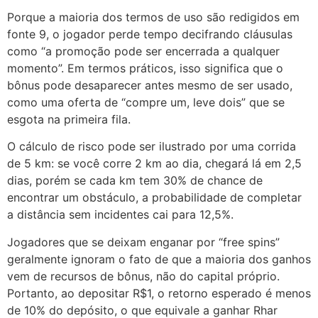
Porque a maioria dos termos de uso são redigidos em
fonte 9, o jogador perde tempo decifrando cláusulas
como “a promoção pode ser encerrada a qualquer
momento”. Em termos práticos, isso significa que o
bônus pode desaparecer antes mesmo de ser usado,
como uma oferta de “compre um, leve dois” que se
esgota na primeira fila.
O cálculo de risco pode ser ilustrado por uma corrida
de 5 km: se você corre 2 km ao dia, chegará lá em 2,5
dias, porém se cada km tem 30% de chance de
encontrar um obstáculo, a probabilidade de completar
a distância sem incidentes cai para 12,5%.
Jogadores que se deixam enganar por “free spins”
geralmente ignoram o fato de que a maioria dos ganhos
vem de recursos de bônus, não do capital próprio.
Portanto, ao depositar R$1, o retorno esperado é menos
de 10% do depósito, o que equivale a ganhar Rhar