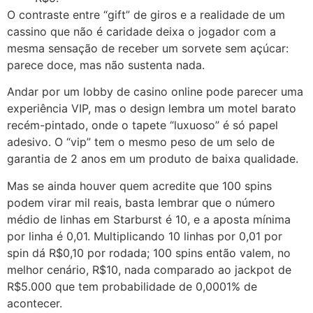
O contraste entre “gift” de giros e a realidade de um
cassino que não é caridade deixa o jogador com a
mesma sensação de receber um sorvete sem açúcar:
parece doce, mas não sustenta nada.
Andar por um lobby de casino online pode parecer uma
experiência VIP, mas o design lembra um motel barato
recém-pintado, onde o tapete “luxuoso” é só papel
adesivo. O “vip” tem o mesmo peso de um selo de
garantia de 2 anos em um produto de baixa qualidade.
Mas se ainda houver quem acredite que 100 spins
podem virar mil reais, basta lembrar que o número
médio de linhas em Starburst é 10, e a aposta mínima
por linha é 0,01. Multiplicando 10 linhas por 0,01 por
spin dá R$0,10 por rodada; 100 spins então valem, no
melhor cenário, R$10, nada comparado ao jackpot de
R$5.000 que tem probabilidade de 0,0001% de
acontecer.