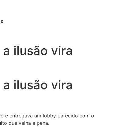
to
a ilusão vira
a ilusão vira
ento e entregava um lobby parecido com o
ito que valha a pena.