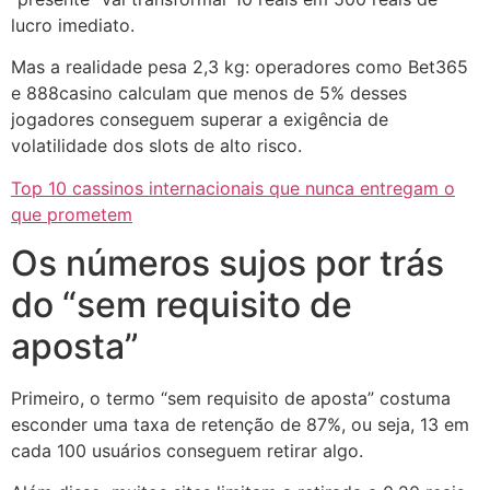
lucro imediato.
Mas a realidade pesa 2,3 kg: operadores como Bet365
e 888casino calculam que menos de 5% desses
jogadores conseguem superar a exigência de
volatilidade dos slots de alto risco.
Top 10 cassinos internacionais que nunca entregam o
que prometem
Os números sujos por trás
do “sem requisito de
aposta”
Primeiro, o termo “sem requisito de aposta” costuma
esconder uma taxa de retenção de 87%, ou seja, 13 em
cada 100 usuários conseguem retirar algo.