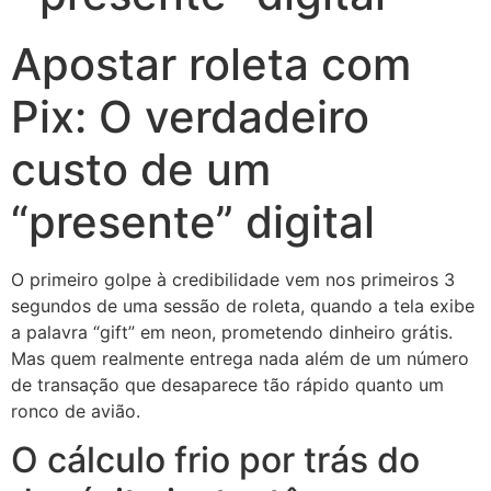
Apostar roleta com
Pix: O verdadeiro
custo de um
“presente” digital
O primeiro golpe à credibilidade vem nos primeiros 3
segundos de uma sessão de roleta, quando a tela exibe
a palavra “gift” em neon, prometendo dinheiro grátis.
Mas quem realmente entrega nada além de um número
de transação que desaparece tão rápido quanto um
ronco de avião.
O cálculo frio por trás do