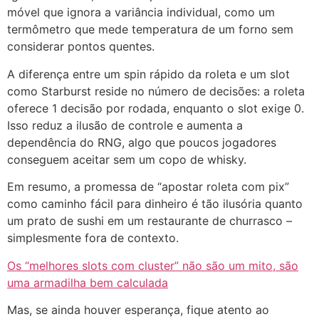
móvel que ignora a variância individual, como um
termômetro que mede temperatura de um forno sem
considerar pontos quentes.
A diferença entre um spin rápido da roleta e um slot
como Starburst reside no número de decisões: a roleta
oferece 1 decisão por rodada, enquanto o slot exige 0.
Isso reduz a ilusão de controle e aumenta a
dependência do RNG, algo que poucos jogadores
conseguem aceitar sem um copo de whisky.
Em resumo, a promessa de “apostar roleta com pix”
como caminho fácil para dinheiro é tão ilusória quanto
um prato de sushi em um restaurante de churrasco –
simplesmente fora de contexto.
Os “melhores slots com cluster” não são um mito, são
uma armadilha bem calculada
Mas, se ainda houver esperança, fique atento ao