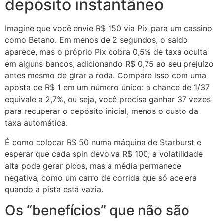
depósito instantâneo
Imagine que você envie R$ 150 via Pix para um cassino
como Betano. Em menos de 2 segundos, o saldo
aparece, mas o próprio Pix cobra 0,5% de taxa oculta
em alguns bancos, adicionando R$ 0,75 ao seu prejuízo
antes mesmo de girar a roda. Compare isso com uma
aposta de R$ 1 em um número único: a chance de 1/37
equivale a 2,7%, ou seja, você precisa ganhar 37 vezes
para recuperar o depósito inicial, menos o custo da
taxa automática.
É como colocar R$ 50 numa máquina de Starburst e
esperar que cada spin devolva R$ 100; a volatilidade
alta pode gerar picos, mas a média permanece
negativa, como um carro de corrida que só acelera
quando a pista está vazia.
Os “benefícios” que não são