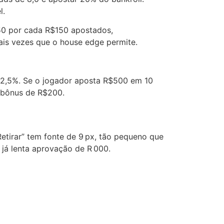
l.
50 por cada R$150 apostados,
is vezes que o house edge permite.
é 2,5%. Se o jogador aposta R$500 em 10
 bônus de R$200.
etirar” tem fonte de 9 px, tão pequeno que
 já lenta aprovação de R 000.
24 © LP Medical – Todos direitos reservados