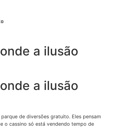
to
 onde a ilusão
 onde a ilusão
 parque de diversões gratuito. Eles pensam
de o cassino só está vendendo tempo de