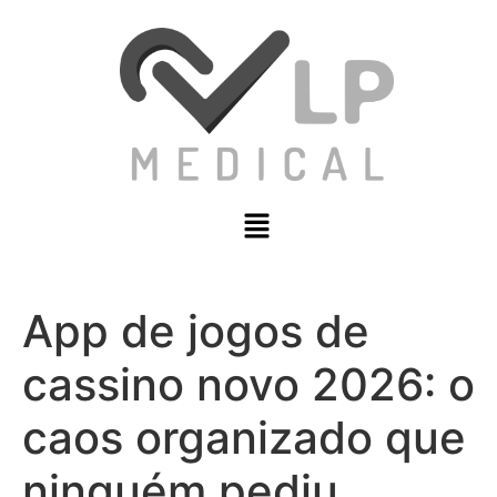
App de jogos de
cassino novo 2026: o
caos organizado que
ninguém pediu