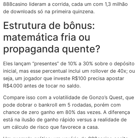
888casino lideram a corrida, cada um com 1,3 milhão
de downloads só na primeira quinzena.
Estrutura de bônus:
matemática fria ou
propaganda quente?
Eles lançam “presentes” de 10% a 30% sobre o depósito
inicial, mas esse percentual inclui um rollover de 40x; ou
seja, um jogador que investe R$100 precisa apostar
R$4.000 antes de tocar no saldo.
Compare isso com a volatilidade de Gonzo’s Quest, que
pode dobrar o bankroll em 5 rodadas, porém com
chance de zero ganho em 80% das vezes. A diferença
está na ilusão de ganho rápido versus a realidade de
um cálculo de risco que favorece a casa.