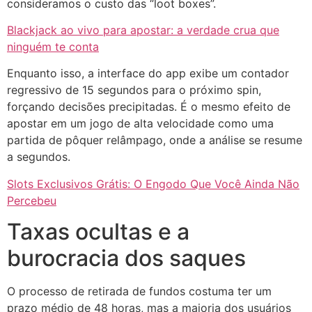
consideramos o custo das “loot boxes”.
Blackjack ao vivo para apostar: a verdade crua que
ninguém te conta
Enquanto isso, a interface do app exibe um contador
regressivo de 15 segundos para o próximo spin,
forçando decisões precipitadas. É o mesmo efeito de
apostar em um jogo de alta velocidade como uma
partida de pôquer relâmpago, onde a análise se resume
a segundos.
Slots Exclusivos Grátis: O Engodo Que Você Ainda Não
Percebeu
Taxas ocultas e a
burocracia dos saques
O processo de retirada de fundos costuma ter um
prazo médio de 48 horas, mas a maioria dos usuários