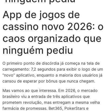
App de jogos de
cassino novo 2026: o
caos organizado que
ninguém pediu
O primeiro ponto de discórdia já começa na tela de
carregamento: 7,2 segundos para exibir o logo de um
“novo” aplicativo, enquanto a maioria dos usuários já
cansou de esperar por bônus que nunca chegam.
Mas vamos ao que interessa. Em 2026, o mercado
brasileiro viu a entrada de três aplicativos que
prometem revolução, mas entregam a mesma velha
farmácia de promessas. Bet365, PokerStars e