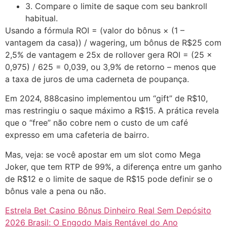
3. Compare o limite de saque com seu bankroll
habitual.
Usando a fórmula ROI = (valor do bônus × (1 –
vantagem da casa)) / wagering, um bônus de R$25 com
2,5% de vantagem e 25x de rollover gera ROI = (25 ×
0,975) / 625 = 0,039, ou 3,9% de retorno – menos que
a taxa de juros de uma caderneta de poupança.
Em 2024, 888casino implementou um “gift” de R$10,
mas restringiu o saque máximo a R$15. A prática revela
que o “free” não cobre nem o custo de um café
expresso em uma cafeteria de bairro.
Mas, veja: se você apostar em um slot como Mega
Joker, que tem RTP de 99%, a diferença entre um ganho
de R$12 e o limite de saque de R$15 pode definir se o
bônus vale a pena ou não.
Estrela Bet Casino Bônus Dinheiro Real Sem Depósito
2026 Brasil: O Engodo Mais Rentável do Ano