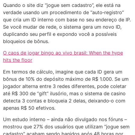
Quando o site diz “jogue sem cadastro”, ele está na
verdade usando um procedimento de “auto‑registro”
que cria um ID interno com base no seu endereço de IP.
Se você mudar de rede, o sistema gera um novo ID,
duplicando seu perfil e expondo você a possíveis
bloqueios de bônus.
O caos de jogar bingo ao vivo brasil: When the hype
hits the floor
Em termos de cálculo, imagine que cada ID gera um
bônus de 10% do depósito máximo de R$ 1.000. Se um
jogador alterna entre 3 redes diferentes, pode coletar
até R$ 300 de “gift” ilusório, mas o sistema de casino
detecta 3 contas e bloqueia 2 delas, deixando‑o com
apenas R$ 50 efetivos.
Um estudo interno – ainda não divulgado nos fóruns –
mostrou que 27% dos usuários que utilizam “jogue sem
cadastro” acabam sendo banidos após 48 horas por