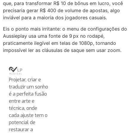
que, para transformar R$ 10 de bônus em lucro, você
precisaria gerar R$ 400 de volume de apostas, algo
inviável para a maioria dos jogadores casuais.
Eis o ponto mais irritante: o menu de configurações do
Aussieplay usa uma fonte de 9 px no rodapé,
praticamente ilegível em telas de 1080p, tornando
impossível ler as cláusulas de saque sem usar zoom.
Copyright 2024 © LP Medical
– Todos direitos reservados
Projetar, criar e
traduzir um sonho
é a perfeita fusão
entre arte e
técnica, onde
cada ajuste tem o
potencial de
restaurar a