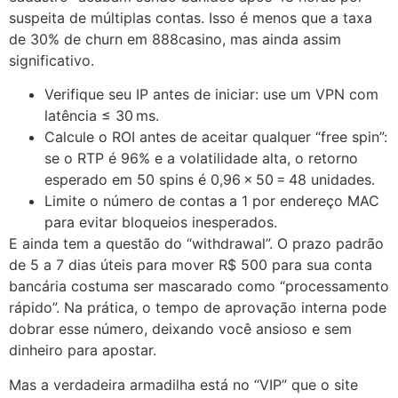
suspeita de múltiplas contas. Isso é menos que a taxa
de 30% de churn em 888casino, mas ainda assim
significativo.
Verifique seu IP antes de iniciar: use um VPN com
latência ≤ 30 ms.
Calcule o ROI antes de aceitar qualquer “free spin”:
se o RTP é 96% e a volatilidade alta, o retorno
esperado em 50 spins é 0,96 × 50 = 48 unidades.
Limite o número de contas a 1 por endereço MAC
para evitar bloqueios inesperados.
E ainda tem a questão do “withdrawal”. O prazo padrão
de 5 a 7 dias úteis para mover R$ 500 para sua conta
bancária costuma ser mascarado como “processamento
rápido”. Na prática, o tempo de aprovação interna pode
dobrar esse número, deixando você ansioso e sem
dinheiro para apostar.
Mas a verdadeira armadilha está no “VIP” que o site