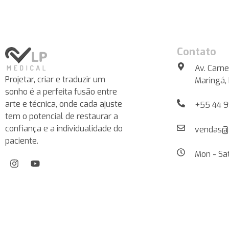
Contato
Av. Carne
Projetar, criar e traduzir um
Maringá,
sonho é a perfeita fusão entre
arte e técnica, onde cada ajuste
+55 44 
tem o potencial de restaurar a
confiança e a individualidade do
vendas@l
paciente.
Mon - Sa