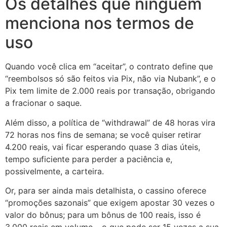
Os detalhes que ninguém
menciona nos termos de
uso
Quando você clica em “aceitar”, o contrato define que
“reembolsos só são feitos via Pix, não via Nubank”, e o
Pix tem limite de 2.000 reais por transação, obrigando
a fracionar o saque.
Além disso, a política de “withdrawal” de 48 horas vira
72 horas nos fins de semana; se você quiser retirar
4.200 reais, vai ficar esperando quase 3 dias úteis,
tempo suficiente para perder a paciência e,
possivelmente, a carteira.
Or, para ser ainda mais detalhista, o cassino oferece
“promoções sazonais” que exigem apostar 30 vezes o
valor do bônus; para um bônus de 100 reais, isso é