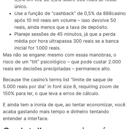
único.
Use a função de “cashback” de 0,5% da 888casino
após 10 mil reais em volume – isso devolve 50
reais, ainda menos que a taxa de depósito.
Planeje sessões de 45 minutos, já que a perda
média por hora ultrapassa 300 reais se a banca
inicial for 1.000 reais.
Mas não se engane: mesmo com essas manobras, o
risco de um “tilt” psicológico – que pode custar 2.000
reais em decisões precipitadas – permanece alto.
Because the casino’s terms list “limite de saque de
5.000 reais por dia” in font size 8, requiring zoom de
150% para ler, o que leva a erros de cálculo.
E ainda tem a ironia de que, ao tentar economizar, você
acaba gastando mais tempo e dinheiro tentando
entender a interface.