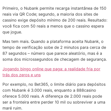
Primeiro, o Nubank permite recarga instantânea de 150
reais via QR Code; segundo, a maioria dos sites de
cassino exige depósito mínimo de 200 reais. Resultado:
você fica com 50 reais a menos que o cassino espera
que jogue.
Mas tem mais. Quando a plataforma aceita Nubank, o
tempo de verificação sobe de 2 minutos para cerca de
87 segundos – número que parece aleatório, mas é a
soma dos microssegundos de checagem de segurança.
Jogando bingo online que paga: a realidade fria por
trás dos zeros e uns
Por exemplo, no Bet365, o limite diário para depósitos
com Nubank é 3.000 reais, enquanto a 888casino
oferece 5.000 reais. A diferença de 2.000 reais pode
ser a fronteira entre perder 10 mil ou sobreviver a uma
maré ruim.