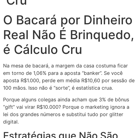
Cru
O Bacará por Dinheiro
Real Não É Brinquedo,
é Cálculo Cru
Na mesa de bacará, a margem da casa costuma ficar
em torno de 1,06% para a aposta “banker”. Se você
aposta R$1.000, perde em média R$10,60 por sessão de
100 mãos. Isso não é “sorte”, é estatística crua.
Porque alguns colegas ainda acham que 3% de bônus
“gift” vai virar R$10.000? Porque o marketing ignora a
lei dos grandes números e substitui tudo por glitter
digital.
Estratégias que Não São