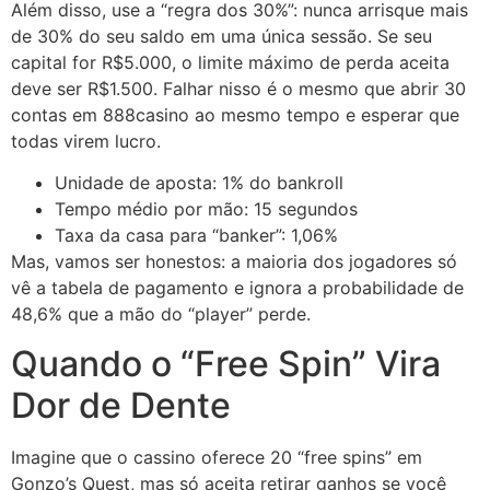
Além disso, use a “regra dos 30%”: nunca arrisque mais
de 30% do seu saldo em uma única sessão. Se seu
capital for R$5.000, o limite máximo de perda aceita
deve ser R$1.500. Falhar nisso é o mesmo que abrir 30
contas em 888casino ao mesmo tempo e esperar que
todas virem lucro.
Unidade de aposta: 1% do bankroll
Tempo médio por mão: 15 segundos
Taxa da casa para “banker”: 1,06%
Mas, vamos ser honestos: a maioria dos jogadores só
vê a tabela de pagamento e ignora a probabilidade de
48,6% que a mão do “player” perde.
Quando o “Free Spin” Vira
Dor de Dente
Imagine que o cassino oferece 20 “free spins” em
Gonzo’s Quest, mas só aceita retirar ganhos se você