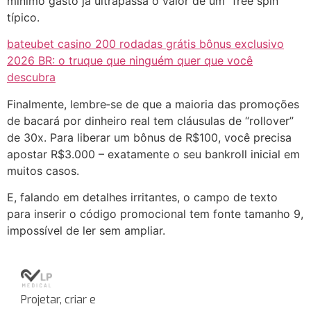
mínimo gasto já ultrapassa o valor de um “free spin”
típico.
bateubet casino 200 rodadas grátis bônus exclusivo
2026 BR: o truque que ninguém quer que você
descubra
Finalmente, lembre‑se de que a maioria das promoções
de bacará por dinheiro real tem cláusulas de “rollover”
de 30x. Para liberar um bônus de R$100, você precisa
apostar R$3.000 – exatamente o seu bankroll inicial em
muitos casos.
E, falando em detalhes irritantes, o campo de texto
para inserir o código promocional tem fonte tamanho 9,
impossível de ler sem ampliar.
Copyright 2024 © LP Medical
– Todos direitos reservados
Projetar, criar e