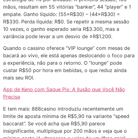
mãos, resultam em 55 vitórias “banker”, 44 “player” e 1
empate. Ganho líquido: (55×R$30) – (44×R$30) =
R$330. Perda líquida: R$0. Se repetir a mesma sessão
10 vezes, o ganho esperado seria R$3.300, mas a
variância pode levar a um desvio de ±R$1.200.
Quando o cassino oferece “VIP lounge” com mesas de
bacará ao vivo, ele está apenas deslocando o foco para
a experiência, não para o retorno. O “lounge” pode
custar R$50 por hora em bebidas, o que reduz ainda
mais seu ROI.
App de Keno com Saque Pix: A Ilusão que Você Não
Precisa
E tem mais: 888casino introduziu recentemente um
limite de aposta mínima de R$5,90 na variante “speed
baccarat”. Se você acha que R$5,90 parece
insignificante, multiplique por 200 mãos e veja que o