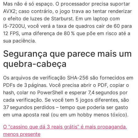
Mas não é só espaço. O processador precisa suportar
AVX2; caso contrário, o jogo trava ao tentar renderizar
o efeito de luzes de Starburst. Em um laptop com
i5‑7200U, você verá a taxa de quadros cair de 60 para
12 FPS, uma diferença de 80 % que põe em risco até a
sua paciência.
Segurança que parece mais um
quebra-cabeça
Os arquivos de verificação SHA‑256 são fornecidos em
PDFs de 3 páginas. Você precisa abrir o PDF, copiar o
hash, colar no PowerShell e esperar 7,4 segundos por
cada verificação. Se você tem 5 jogos diferentes, são
37 segundos perdidos – tempo que poderia ser gasto
em uma aposta real (ou em um hobby menos tóxico).
O “cassino que dá 3 reais grátis” é mais propaganda,
menos presente