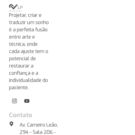
Copyright 2024 © LP Medical
– Todos direitos reservados
Projetar, criar e
traduzir um sonho
é a perfeita fusão
entre arte e
técnica, onde
cada ajuste tem o
potencial de
restaurar a
confiança e a
individualidade do
paciente.
Contato
Av. Carneiro Leão,
294 - Sala 206 -