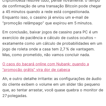
criptomoeda resolve tudo, pense novamente: o tempo
de confirmação de uma transação Bitcoin pode chegar
a 45 minutos quando a rede está congestionada.
Enquanto isso, o cassino já enviou um e‑mail de
“promoção relâmpago” que expirou em 5 minutos.
Em conclusão, baixar jogos de cassino para PC é um
exercício de paciência e cálculo de custos ocultos –
exatamente como um cálculo de probabilidades em um
jogo de roleta onde a casa tem 2,7 % de vantagem.
Mas, como prometido, não vamos concluir nada.
O caos do bacará online com Nubank: quando a
“promoção grátis” vira dor de cabeça
Ah, e outro detalhe irritante: as configurações de áudio
do cliente exibem o volume em um slider tão pequeno
que, ao tentar arrastar, você quase quebra o monitor de
27 polegadas.