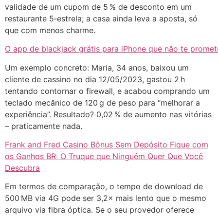
validade de um cupom de 5 % de desconto em um
restaurante 5‑estrela; a casa ainda leva a aposta, só
que com menos charme.
O app de blackjack grátis para iPhone que não te promet
Um exemplo concreto: Maria, 34 anos, baixou um
cliente de cassino no dia 12/05/2023, gastou 2 h
tentando contornar o firewall, e acabou comprando um
teclado mecânico de 120 g de peso para “melhorar a
experiência”. Resultado? 0,02 % de aumento nas vitórias
– praticamente nada.
Frank and Fred Casino Bônus Sem Depósito Fique com
os Ganhos BR: O Truque que Ninguém Quer Que Você
Descubra
Em termos de comparação, o tempo de download de
500 MB via 4G pode ser 3,2× mais lento que o mesmo
arquivo via fibra óptica. Se o seu provedor oferece