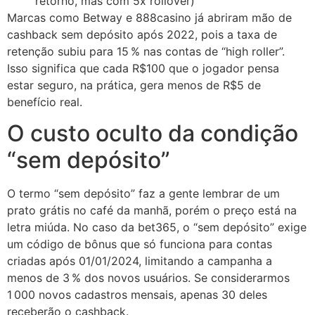
retorno, mas com 5x rollover)
Marcas como Betway e 888casino já abriram mão de
cashback sem depósito após 2022, pois a taxa de
retenção subiu para 15 % nas contas de “high roller”.
Isso significa que cada R$100 que o jogador pensa
estar seguro, na prática, gera menos de R$5 de
benefício real.
O custo oculto da condição
“sem depósito”
O termo “sem depósito” faz a gente lembrar de um
prato grátis no café da manhã, porém o preço está na
letra miúda. No caso da bet365, o “sem depósito” exige
um código de bônus que só funciona para contas
criadas após 01/01/2024, limitando a campanha a
menos de 3 % dos novos usuários. Se considerarmos
1 000 novos cadastros mensais, apenas 30 deles
receberão o cashback.