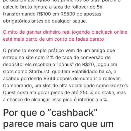
cálculo bruto ignora a taxa de rollover de 5x,
transformando R$100 em R$500 de apostas
obrigatórias antes de qualquer saque.
O mito de ganhar dinheiro real jogando blackjack online
está mais perto de um conto de fadas barato
O primeiro exemplo prático vem de um amigo que
entrou no site com 2 % de taxa de conversão de
depósito; ele recebeu o “bônus” de R$20, jogou em
slots como Starburst, que tem volatilidade baixa, e
acabou perdendo R$44 depois de cumprir o rollover.
Comparando, um slot de alta volatilidade como Gonzo’s
Quest costuma gerar picos de até 250 % do stake, mas
a chance de alcançar esse pico é inferior a 5 %.
Por que o “cashback”
parece mais caro que um