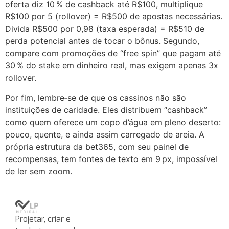
oferta diz 10 % de cashback até R$100, multiplique
R$100 por 5 (rollover) = R$500 de apostas necessárias.
Divida R$500 por 0,98 (taxa esperada) = R$510 de
perda potencial antes de tocar o bônus. Segundo,
compare com promoções de “free spin” que pagam até
30 % do stake em dinheiro real, mas exigem apenas 3x
rollover.
Por fim, lembre‑se de que os cassinos não são
instituições de caridade. Eles distribuem “cashback”
como quem oferece um copo d’água em pleno deserto:
pouco, quente, e ainda assim carregado de areia. A
própria estrutura da bet365, com seu painel de
recompensas, tem fontes de texto em 9 px, impossível
de ler sem zoom.
Copyright 2024 © LP Medical
– Todos direitos reservados
Projetar, criar e