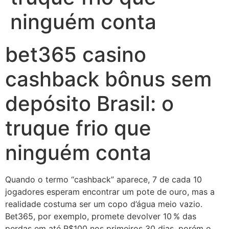
ninguém conta
bet365 casino
cashback bônus sem
depósito Brasil: o
truque frio que
ninguém conta
Quando o termo “cashback” aparece, 7 de cada 10
jogadores esperam encontrar um pote de ouro, mas a
realidade costuma ser um copo d’água meio vazio.
Bet365, por exemplo, promete devolver 10 % das
perdas em até R$100 nos primeiros 30 dias, porém o