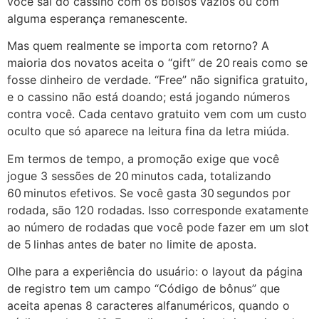
você sai do cassino com os bolsos vazios ou com
alguma esperança remanescente.
Mas quem realmente se importa com retorno? A
maioria dos novatos aceita o “gift” de 20 reais como se
fosse dinheiro de verdade. “Free” não significa gratuito,
e o cassino não está doando; está jogando números
contra você. Cada centavo gratuito vem com um custo
oculto que só aparece na leitura fina da letra miúda.
Em termos de tempo, a promoção exige que você
jogue 3 sessões de 20 minutos cada, totalizando
60 minutos efetivos. Se você gasta 30 segundos por
rodada, são 120 rodadas. Isso corresponde exatamente
ao número de rodadas que você pode fazer em um slot
de 5 linhas antes de bater no limite de aposta.
Olhe para a experiência do usuário: o layout da página
de registro tem um campo “Código de bônus” que
aceita apenas 8 caracteres alfanuméricos, quando o