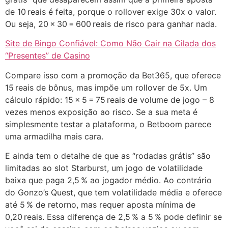
de 10 reais é feita, porque o rollover exige 30x o valor.
Ou seja, 20 × 30 = 600 reais de risco para ganhar nada.
Site de Bingo Confiável: Como Não Cair na Cilada dos
“Presentes” de Casino
Compare isso com a promoção da Bet365, que oferece
15 reais de bônus, mas impõe um rollover de 5x. Um
cálculo rápido: 15 × 5 = 75 reais de volume de jogo – 8
vezes menos exposição ao risco. Se a sua meta é
simplesmente testar a plataforma, o Betboom parece
uma armadilha mais cara.
E ainda tem o detalhe de que as “rodadas grátis” são
limitadas ao slot Starburst, um jogo de volatilidade
baixa que paga 2,5 % ao jogador médio. Ao contrário
do Gonzo’s Quest, que tem volatilidade média e oferece
até 5 % de retorno, mas requer aposta mínima de
0,20 reais. Essa diferença de 2,5 % a 5 % pode definir se