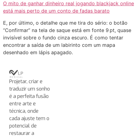
O mito de ganhar dinheiro real jogando blackjack online
está mais perto de um conto de fadas barato
E, por último, o detalhe que me tira do sério: o botão
“Confirmar” na tela de saque está em fonte 9 pt, quase
invisível sobre o fundo cinza escuro. É como tentar
encontrar a saída de um labirinto com um mapa
desenhado em lápis apagado.
Copyright 2024 © LP Medical
– Todos direitos reservados
Projetar, criar e
traduzir um sonho
é a perfeita fusão
entre arte e
técnica, onde
cada ajuste tem o
potencial de
restaurar a