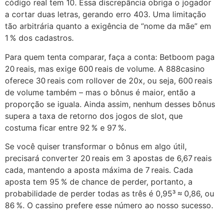
código real tem 10. Essa discrepância obriga o jogador
a cortar duas letras, gerando erro 403. Uma limitação
tão arbitrária quanto a exigência de “nome da mãe” em
1 % dos cadastros.
Para quem tenta comparar, faça a conta: Betboom paga
20 reais, mas exige 600 reais de volume. A 888casino
oferece 30 reais com rollover de 20x, ou seja, 600 reais
de volume também – mas o bônus é maior, então a
proporção se iguala. Ainda assim, nenhum desses bônus
supera a taxa de retorno dos jogos de slot, que
costuma ficar entre 92 % e 97 %.
Se você quiser transformar o bônus em algo útil,
precisará converter 20 reais em 3 apostas de 6,67 reais
cada, mantendo a aposta máxima de 7 reais. Cada
aposta tem 95 % de chance de perder, portanto, a
probabilidade de perder todas as três é 0,95³ ≈ 0,86, ou
86 %. O cassino prefere esse número ao nosso sucesso.