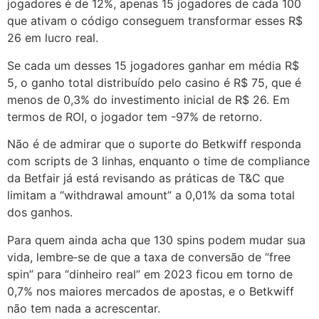
jogadores é de 12%, apenas 15 jogadores de cada 100
que ativam o código conseguem transformar esses R$
26 em lucro real.
Se cada um desses 15 jogadores ganhar em média R$
5, o ganho total distribuído pelo casino é R$ 75, que é
menos de 0,3% do investimento inicial de R$ 26. Em
termos de ROI, o jogador tem -97% de retorno.
Não é de admirar que o suporte do Betkwiff responda
com scripts de 3 linhas, enquanto o time de compliance
da Betfair já está revisando as práticas de T&C que
limitam a “withdrawal amount” a 0,01% da soma total
dos ganhos.
Para quem ainda acha que 130 spins podem mudar sua
vida, lembre‑se de que a taxa de conversão de “free
spin” para “dinheiro real” em 2023 ficou em torno de
0,7% nos maiores mercados de apostas, e o Betkwiff
não tem nada a acrescentar.