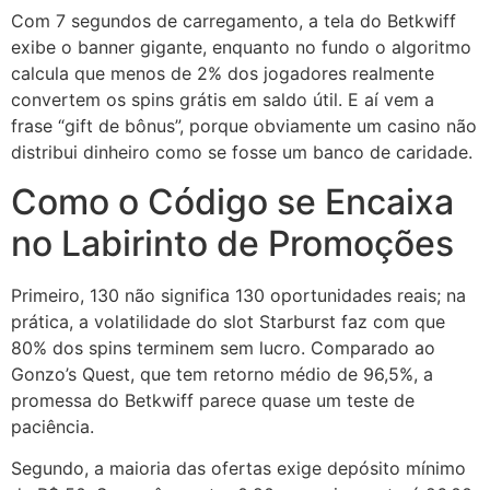
Com 7 segundos de carregamento, a tela do Betkwiff
exibe o banner gigante, enquanto no fundo o algoritmo
calcula que menos de 2% dos jogadores realmente
convertem os spins grátis em saldo útil. E aí vem a
frase “gift de bônus”, porque obviamente um casino não
distribui dinheiro como se fosse um banco de caridade.
Como o Código se Encaixa
no Labirinto de Promoções
Primeiro, 130 não significa 130 oportunidades reais; na
prática, a volatilidade do slot Starburst faz com que
80% dos spins terminem sem lucro. Comparado ao
Gonzo’s Quest, que tem retorno médio de 96,5%, a
promessa do Betkwiff parece quase um teste de
paciência.
Segundo, a maioria das ofertas exige depósito mínimo