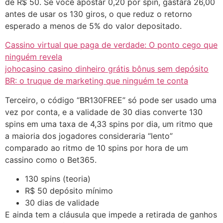
de R$ 50. Se você apostar 0,20 por spin, gastará 26,00
antes de usar os 130 giros, o que reduz o retorno
esperado a menos de 5% do valor depositado.
Cassino virtual que paga de verdade: O ponto cego que
ninguém revela
johocasino casino dinheiro grátis bônus sem depósito
BR: o truque de marketing que ninguém te conta
Terceiro, o código “BR130FREE” só pode ser usado uma
vez por conta, e a validade de 30 dias converte 130
spins em uma taxa de 4,33 spins por dia, um ritmo que
a maioria dos jogadores consideraria “lento”
comparado ao ritmo de 10 spins por hora de um
cassino como o Bet365.
130 spins (teoria)
R$ 50 depósito mínimo
30 dias de validade
E ainda tem a cláusula que impede a retirada de ganhos