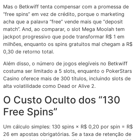
Mas o Betkwiff tenta compensar com a promessa de
“free spins” em vez de crédito, porque o marketing
acha que a palavra “free” vende mais que “deposit
match”. And, ao comparar, o slot Mega Moolah tem
jackpot progressivo que pode transformar R$ 1 em
milhões, enquanto os spins gratuitos mal chegam a R$
0,30 de retorno total.
Além disso, o número de jogos elegíveis no Betkwiff
costuma ser limitado a 5 slots, enquanto o PokerStars
Casino oferece mais de 300 títulos, incluindo slots de
alta volatilidade como Dead or Alive 2.
O Custo Oculto dos “130
Free Spins”
Um cálculo simples: 130 spins × R$ 0,20 por spin = R$
26 em apostas obrigatórias. Se a taxa de retenção de