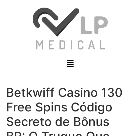
Betkwiff Casino 130
Free Spins Código
Secreto de Bônus