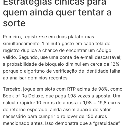
Estratégias cínicas para
quem ainda quer tentar a
sorte
Primeiro, registre-se em duas plataformas
simultaneamente; 1 minuto gasto em cada tela de
registro duplica a chance de encontrar um código
válido. Segundo, use uma conta de e‑mail descartável;
a probabilidade de bloqueio diminui em cerca de 12%
porque o algoritmo de verificação de identidade falha
ao analisar domínios recentes.
Terceiro, jogue em slots com RTP acima de 98%, como
Book of Ra Deluxe, que paga 1,98 vezes a aposta. Um
cálculo rápido: 10 euros de aposta x 1,98 = 19,8 euros
de retorno esperado, ainda assim abaixo do valor
necessário para cumprir o rollover de 150 euros
mencionado antes. Isso demonstra que a “gratuidade”