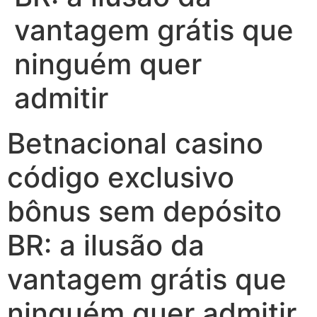
vantagem grátis que
ninguém quer
admitir
Betnacional casino
código exclusivo
bônus sem depósito
BR: a ilusão da
vantagem grátis que
ninguém quer admitir