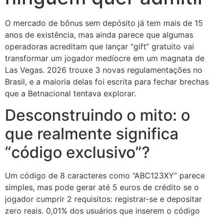
O mercado de bônus sem depósito já tem mais de 15
anos de existência, mas ainda parece que algumas
operadoras acreditam que lançar “gift” gratuito vai
transformar um jogador medíocre em um magnata de
Las Vegas. 2026 trouxe 3 novas regulamentações no
Brasil, e a maioria delas foi escrita para fechar brechas
que a Betnacional tentava explorar.
Desconstruindo o mito: o
que realmente significa
“código exclusivo”?
Um código de 8 caracteres como “ABC123XY” parece
simples, mas pode gerar até 5 euros de crédito se o
jogador cumprir 2 requisitos: registrar-se e depositar
zero reais. 0,01% dos usuários que inserem o código