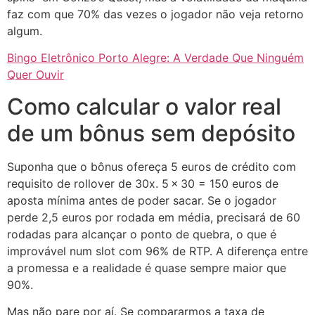
faz com que 70% das vezes o jogador não veja retorno
algum.
Bingo Eletrônico Porto Alegre: A Verdade Que Ninguém
Quer Ouvir
Como calcular o valor real
de um bônus sem depósito
Suponha que o bônus ofereça 5 euros de crédito com
requisito de rollover de 30x. 5 × 30 = 150 euros de
aposta mínima antes de poder sacar. Se o jogador
perde 2,5 euros por rodada em média, precisará de 60
rodadas para alcançar o ponto de quebra, o que é
improvável num slot com 96% de RTP. A diferença entre
a promessa e a realidade é quase sempre maior que
90%.
Mas não pare por aí. Se compararmos a taxa de