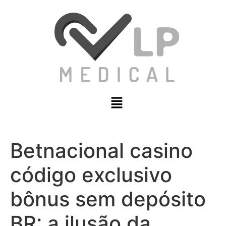
Betnacional casino
código exclusivo
bônus sem depósito
BR: a ilusão da