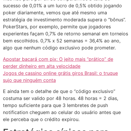
sucesso de 0,01% a um lucro de 0,5% obtido jogando
poker diariamente, vemos que até mesmo uma
estratégia de investimento moderada supera o “bônus”.
PokerStars, por exemplo, permite que jogadores
experientes façam 0,7% de retorno semanal em torneios
bem escolhidos. 0,7% x 52 semanas = 36,4% ao ano,
algo que nenhum código exclusivo pode prometer.
Apostar bacará com pix: O jeito mais “prático” de
perder dinheiro em alta velocidade
Jogos de cassino online grátis giros Brasil: o truque
sujo que ninguém conta
E ainda tem o detalhe de que o “código exclusivo”
costuma ser valido por 48 horas. 48 horas = 2 dias,
tempo suficiente para que 3 lembretes de push
notification cheguem ao celular do usuário antes que
ele perceba que o crédito expirou.