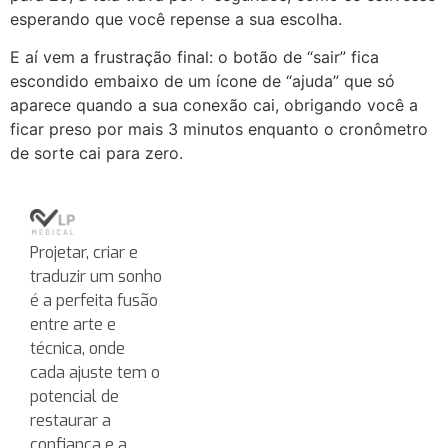
esperando que você repense a sua escolha.
E aí vem a frustração final: o botão de “sair” fica
escondido embaixo de um ícone de “ajuda” que só
aparece quando a sua conexão cai, obrigando você a
ficar preso por mais 3 minutos enquanto o cronômetro
de sorte cai para zero.
Copyright 2024 © LP Medical
– Todos direitos reservados
Projetar, criar e
traduzir um sonho
é a perfeita fusão
entre arte e
técnica, onde
cada ajuste tem o
potencial de
restaurar a
confiança e a