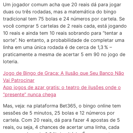
Um jogador comum acha que 20 reais dá para jogar
duas ou três rodadas, mas a matemática do bingo
tradicional tem 75 bolas e 24 números por cartela. Se
você comprar 5 cartelas de 2 reais cada, está jogando
10 reais e ainda tem 10 reais sobrando para “tentar a
sorte”. No entanto, a probabilidade de completar uma
linha em uma única rodada é de cerca de 1,3 % –
praticamente a mesma de acertar 5 em 90 no jogo de
loteria.
Jogo de Bingo de Graça: A Ilusão que Seu Banco Não
Vai Patrocinar
App jogos de azar gratis: o teatro de ilusões onde o
“presente” nunca chega
Mas, veja: na plataforma Bet365, o bingo online tem
sessões de 5 minutos, 25 bolas e 12 números por
cartela. Com 20 reais, dá para fazer 4 apostas de 5
reais, ou seja, 4 chances de acertar uma linha, cada