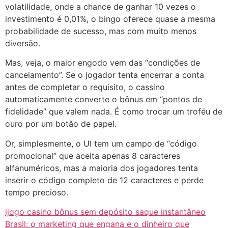
volatilidade, onde a chance de ganhar 10 vezes o
investimento é 0,01%, o bingo oferece quase a mesma
probabilidade de sucesso, mas com muito menos
diversão.
Mas, veja, o maior engodo vem das “condições de
cancelamento”. Se o jogador tenta encerrar a conta
antes de completar o requisito, o cassino
automaticamente converte o bônus em “pontos de
fidelidade” que valem nada. É como trocar um troféu de
ouro por um botão de papel.
Or, simplesmente, o UI tem um campo de “código
promocional” que aceita apenas 8 caracteres
alfanuméricos, mas a maioria dos jogadores tenta
inserir o código completo de 12 caracteres e perde
tempo precioso.
ijogo casino bônus sem depósito saque instantâneo
Brasil: o marketing que engana e o dinheiro que