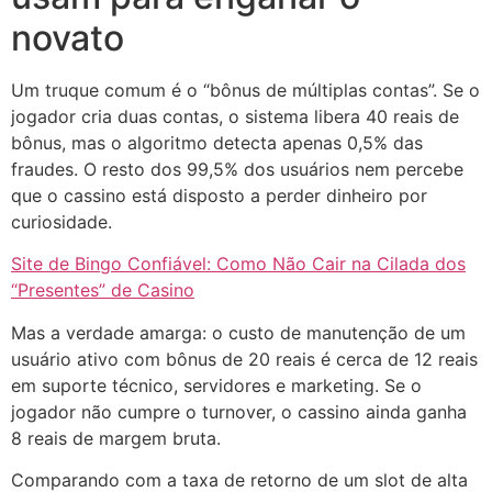
novato
Um truque comum é o “bônus de múltiplas contas”. Se o
jogador cria duas contas, o sistema libera 40 reais de
bônus, mas o algoritmo detecta apenas 0,5% das
fraudes. O resto dos 99,5% dos usuários nem percebe
que o cassino está disposto a perder dinheiro por
curiosidade.
Site de Bingo Confiável: Como Não Cair na Cilada dos
“Presentes” de Casino
Mas a verdade amarga: o custo de manutenção de um
usuário ativo com bônus de 20 reais é cerca de 12 reais
em suporte técnico, servidores e marketing. Se o
jogador não cumpre o turnover, o cassino ainda ganha
8 reais de margem bruta.
Comparando com a taxa de retorno de um slot de alta