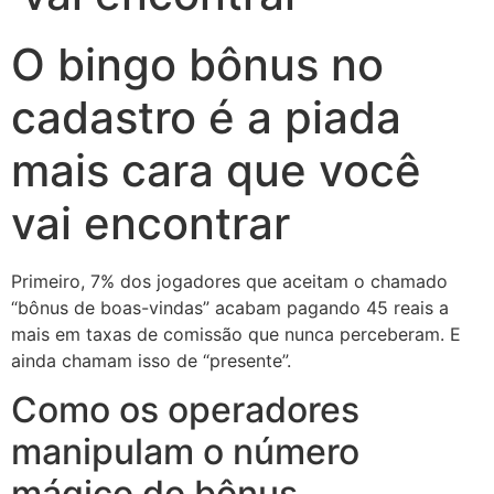
O bingo bônus no
cadastro é a piada
mais cara que você
vai encontrar
Primeiro, 7% dos jogadores que aceitam o chamado
“bônus de boas-vindas” acabam pagando 45 reais a
mais em taxas de comissão que nunca perceberam. E
ainda chamam isso de “presente”.
Como os operadores
manipulam o número
mágico do bônus