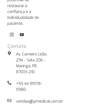
restaurar a
confiança e a
individualidade do
paciente.
Contato
Av. Carneiro Leão,
294 - Sala 206 -
Maringá, PR,
87013-210
+55 44 99178-
5980
vendas@lpmedical.com.br