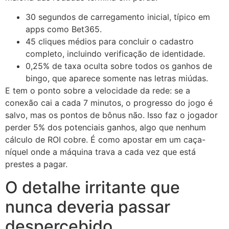
30 segundos de carregamento inicial, típico em
apps como Bet365.
45 cliques médios para concluir o cadastro
completo, incluindo verificação de identidade.
0,25% de taxa oculta sobre todos os ganhos de
bingo, que aparece somente nas letras miúdas.
E tem o ponto sobre a velocidade da rede: se a
conexão cai a cada 7 minutos, o progresso do jogo é
salvo, mas os pontos de bônus não. Isso faz o jogador
perder 5% dos potenciais ganhos, algo que nenhum
cálculo de ROI cobre. É como apostar em um caça-
níquel onde a máquina trava a cada vez que está
prestes a pagar.
O detalhe irritante que
nunca deveria passar
despercebido