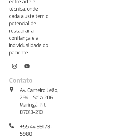
entre arte e
técnica, onde
cada ajuste tem o
potencial de
restaurar a
confiança e a
individualidade do
paciente.
Contato
Av. Carneiro Leão,
294 - Sala 206 -
Maringá, PR,
87013-210
+55 44 99178-
5980