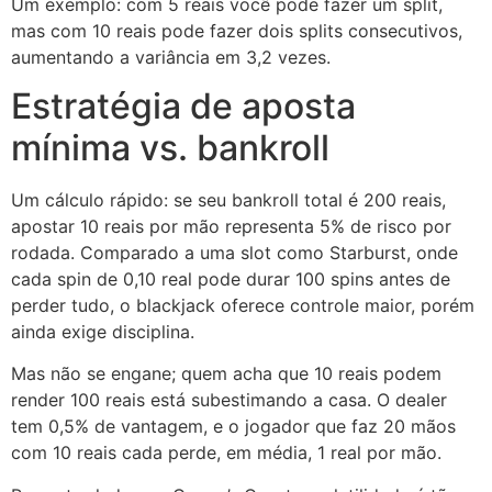
Um exemplo: com 5 reais você pode fazer um split,
mas com 10 reais pode fazer dois splits consecutivos,
aumentando a variância em 3,2 vezes.
Estratégia de aposta
mínima vs. bankroll
Um cálculo rápido: se seu bankroll total é 200 reais,
apostar 10 reais por mão representa 5% de risco por
rodada. Comparado a uma slot como Starburst, onde
cada spin de 0,10 real pode durar 100 spins antes de
perder tudo, o blackjack oferece controle maior, porém
ainda exige disciplina.
Mas não se engane; quem acha que 10 reais podem
render 100 reais está subestimando a casa. O dealer
tem 0,5% de vantagem, e o jogador que faz 20 mãos
com 10 reais cada perde, em média, 1 real por mão.