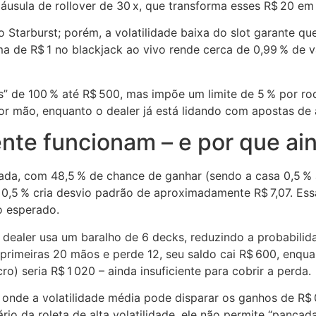
láusula de rollover de 30 x, que transforma esses R$ 20 em
o Starburst; porém, a volatilidade baixa do slot garante q
 de R$ 1 no blackjack ao vivo rende cerca de 0,99 % de v
” de 100 % até R$ 500, mas impõe um limite de 5 % por ro
or mão, enquanto o dealer já está lidando com apostas de 
ente funcionam – e por que a
ada, com 48,5 % de chance de ganhar (sendo a casa 0,5 % à
e 0,5 % cria desvio padrão de aproximadamente R$ 7,07. Essa
o esperado.
dealer usa um baralho de 6 decks, reduzindo a probabili
primeiras 20 mãos e perde 12, seu saldo cai R$ 600, enqu
ro) seria R$ 1 020 – ainda insuficiente para cobrir a perda.
nde a volatilidade média pode disparar os ganhos de R$ 
rio da roleta de alta volatilidade, ele não permite “pancada