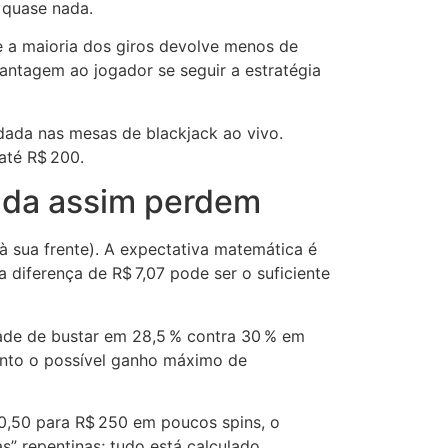
 quase nada.
ue a maioria dos giros devolve menos de
antagem ao jogador se seguir a estratégia
dada nas mesas de blackjack ao vivo.
até R$ 200.
inda assim perdem
 sua frente). A expectativa matemática é
 diferença de R$ 7,07 pode ser o suficiente
dade de bustar em 28,5 % contra 30 % em
anto o possível ganho máximo de
0,50 para R$ 250 em poucos spins, o
s” repentinas; tudo está calculado.