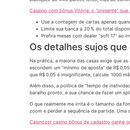
Cassino com bônus Vitória: o “presente” que
Use a contagem de cartas apenas quando
Limite sua banca a 20 % do total dispon
Prefira mesas com dealer “soft 17” ao in
Os detalhes sujos que
Na prática, a maioria das casas exige que as
escondem um “mínimo de aposta” de R$ 0,05 n
que R$ 0,05 é insignificante, calcule: 1000 m
Além disso, a política de “tempo de inativid
baralho pronto, e sua chance de fazer um spl
O que realmente me irrita é o tamanho da font
zoom e perder a sequência da partida. Uma s
Casinozer casino bônus de cadastro ganhe gr