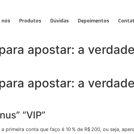
 nós
Produtos
Dúvidas
Depoimentos
Conta
 para apostar: a verdad
 para apostar: a verdad
nus” “VIP”
a primeira conta que faço é 10 % de R$ 200, ou seja, apen