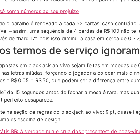
 só soma números ao seu prejuízo
 o baralho é renovado a cada 52 cartas; caso contrário, 
ível – assim, uma sequência de 4 perdas de R$ 100 não te le
vés de “hard 17”, pois isso diminui a casa em cerca de 0,3 %
 os termos de serviço ignoram
 apostas em blackjack ao vivo sejam feitas em moedas de 0
as letras miúdas, forçando o jogador a colocar mais dinhe
ãos * R$ 0,05 = R$ 50, que podem ser a diferença entre cump
ade” de 15 segundos antes de fechar a mesa é rara, mas qua
it perfeito desaparece.
e na seção de regras do blackjack ao vivo: 9 pt, quase ile
imples escolha de design.
átis BR: A verdade nua e crua dos “presentes” de boas‑vin