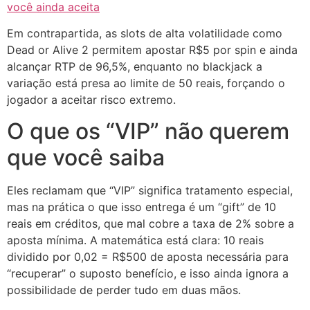
você ainda aceita
Em contrapartida, as slots de alta volatilidade como
Dead or Alive 2 permitem apostar R$5 por spin e ainda
alcançar RTP de 96,5%, enquanto no blackjack a
variação está presa ao limite de 50 reais, forçando o
jogador a aceitar risco extremo.
O que os “VIP” não querem
que você saiba
Eles reclamam que “VIP” significa tratamento especial,
mas na prática o que isso entrega é um “gift” de 10
reais em créditos, que mal cobre a taxa de 2% sobre a
aposta mínima. A matemática está clara: 10 reais
dividido por 0,02 = R$500 de aposta necessária para
“recuperar” o suposto benefício, e isso ainda ignora a
possibilidade de perder tudo em duas mãos.