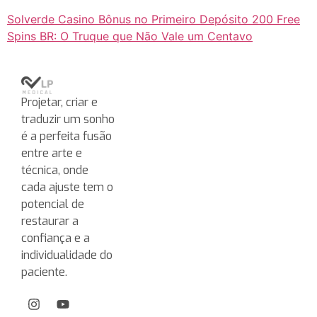
Solverde Casino Bônus no Primeiro Depósito 200 Free
Spins BR: O Truque que Não Vale um Centavo
Copyright 2024 © LP Medical
– Todos direitos reservados
Projetar, criar e
traduzir um sonho
é a perfeita fusão
entre arte e
técnica, onde
cada ajuste tem o
potencial de
restaurar a
confiança e a
individualidade do
paciente.