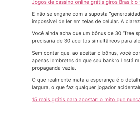
Jogos de cassino online grátis giros Brasil: 
E não se engane com a suposta “generosidade
impossível de ler em telas de celular. A clar
Você ainda acha que um bônus de 30 “free spi
precisaria de 30 acertos simultâneos para al
Sem contar que, ao aceitar o bônus, você con
apenas lembretes de que seu bankroll está m
propaganda vazia.
O que realmente mata a esperança é o detalh
largura, o que faz qualquer jogador acidental
15 reais grátis para apostar: o mito que nun