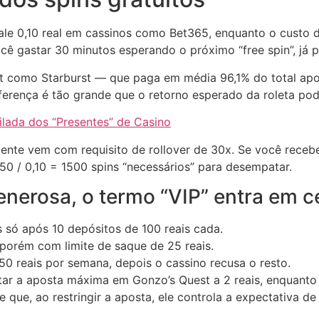
vale 0,10 real em cassinos como Bet365, enquanto o custo
ocê gastar 30 minutos esperando o próximo “free spin”, já 
lot como Starburst — que paga em média 96,1% do total a
erença é tão grande que o retorno esperado da roleta pode
ilada dos “Presentes” de Casino
mente vem com requisito de rollover de 30x. Se você receber
 150 / 0,10 = 1500 spins “necessários” para desempatar.
enerosa, o termo “VIP” entra em 
s só após 10 depósitos de 100 reais cada.
 porém com limite de saque de 25 reais.
0 reais por semana, depois o cassino recusa o resto.
itar a aposta máxima em Gonzo’s Quest a 2 reais, enquanto 
e que, ao restringir a aposta, ele controla a expectativa de