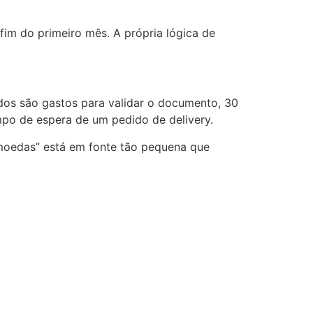
fim do primeiro mês. A própria lógica de
dos são gastos para validar o documento, 30
mpo de espera de um pedido de delivery.
 moedas” está em fonte tão pequena que
24 © LP Medical – Todos direitos reservados