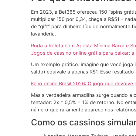
Em 2023, a Bet365 ofereceu 150 “spins gráti
multiplicar 150 por 0,34, chega a R$51 – nad
de “gift” para dinheiro líquido normalmente 
lavanderia.
Roda a Roleta com Aposta Mínima Baixa e S
Jogos de cassino online grátis para baixar: 
Um exemplo prático: imagine que você joga S
saldo) equivale a apenas R$1. Esse resultad
Kenó online Brasil 2026: O jogo que devolve
Mas a verdadeira armadilha surge quando a c
tentador: 2x * 0,5% = 1% de retorno. No ent
número que raramente aparece nos relatórios 
Como os cassinos simulam