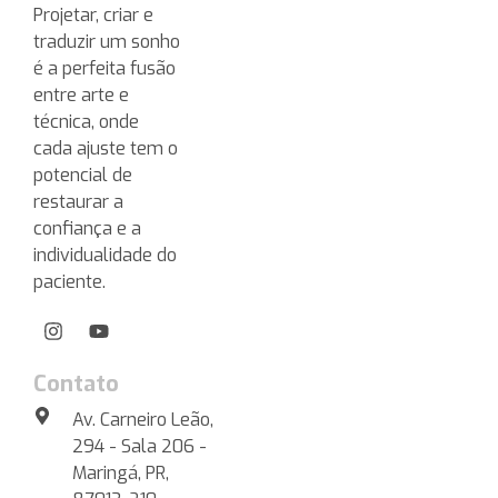
Projetar, criar e
traduzir um sonho
é a perfeita fusão
entre arte e
técnica, onde
cada ajuste tem o
potencial de
restaurar a
confiança e a
individualidade do
paciente.
Contato
Av. Carneiro Leão,
294 - Sala 206 -
Maringá, PR,