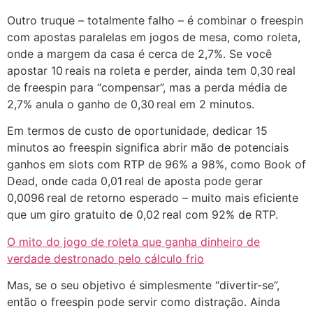
Outro truque – totalmente falho – é combinar o freespin
com apostas paralelas em jogos de mesa, como roleta,
onde a margem da casa é cerca de 2,7%. Se você
apostar 10 reais na roleta e perder, ainda tem 0,30 real
de freespin para “compensar”, mas a perda média de
2,7% anula o ganho de 0,30 real em 2 minutos.
Em termos de custo de oportunidade, dedicar 15
minutos ao freespin significa abrir mão de potenciais
ganhos em slots com RTP de 96% a 98%, como Book of
Dead, onde cada 0,01 real de aposta pode gerar
0,0096 real de retorno esperado – muito mais eficiente
que um giro gratuito de 0,02 real com 92% de RTP.
O mito do jogo de roleta que ganha dinheiro de
verdade destronado pelo cálculo frio
Mas, se o seu objetivo é simplesmente “divertir-se”,
então o freespin pode servir como distração. Ainda