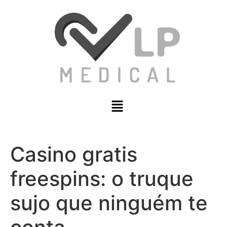
Casino gratis
freespins: o truque
sujo que ninguém te