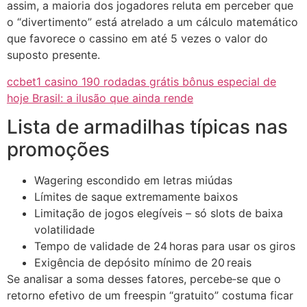
assim, a maioria dos jogadores reluta em perceber que
o “divertimento” está atrelado a um cálculo matemático
que favorece o cassino em até 5 vezes o valor do
suposto presente.
ccbet1 casino 190 rodadas grátis bônus especial de
hoje Brasil: a ilusão que ainda rende
Lista de armadilhas típicas nas
promoções
Wagering escondido em letras miúdas
Límites de saque extremamente baixos
Limitação de jogos elegíveis – só slots de baixa
volatilidade
Tempo de validade de 24 horas para usar os giros
Exigência de depósito mínimo de 20 reais
Se analisar a soma desses fatores, percebe‑se que o
retorno efetivo de um freespin “gratuito” costuma ficar