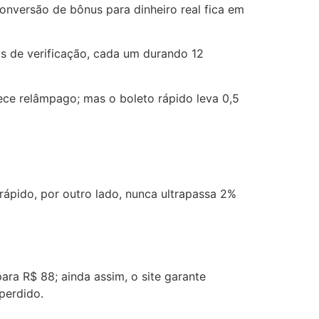
nversão de bônus para dinheiro real fica em
os de verificação, cada um durando 12
ce relâmpago; mas o boleto rápido leva 0,5
rápido, por outro lado, nunca ultrapassa 2%
ara R$ 88; ainda assim, o site garante
perdido.