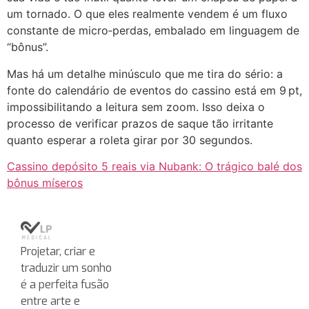
um tornado. O que eles realmente vendem é um fluxo
constante de micro‑perdas, embalado em linguagem de
“bônus”.
Mas há um detalhe minúsculo que me tira do sério: a
fonte do calendário de eventos do cassino está em 9 pt,
impossibilitando a leitura sem zoom. Isso deixa o
processo de verificar prazos de saque tão irritante
quanto esperar a roleta girar por 30 segundos.
Cassino depósito 5 reais via Nubank: O trágico balé dos
bônus míseros
Copyright 2024 © LP Medical
– Todos direitos reservados
Projetar, criar e
traduzir um sonho
é a perfeita fusão
entre arte e