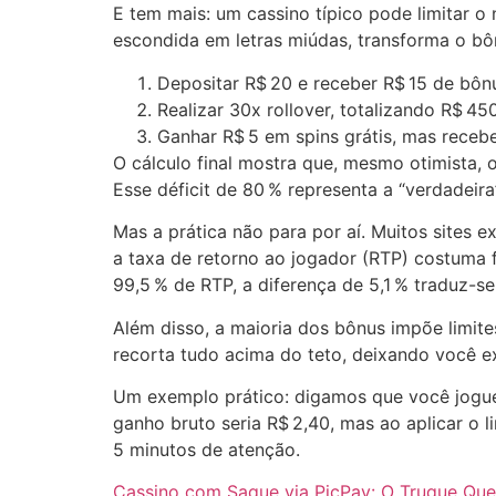
E tem mais: um cassino típico pode limitar o 
escondida em letras miúdas, transforma o bô
Depositar R$ 20 e receber R$ 15 de bôn
Realizar 30x rollover, totalizando R$ 4
Ganhar R$ 5 em spins grátis, mas receb
O cálculo final mostra que, mesmo otimista, o
Esse déficit de 80 % representa a “verdadeir
Mas a prática não para por aí. Muitos sites 
a taxa de retorno ao jogador (RTP) costuma
99,5 % de RTP, a diferença de 5,1 % traduz-
Além disso, a maioria dos bônus impõe limit
recorta tudo acima do teto, deixando você e
Um exemplo prático: digamos que você jogue 
ganho bruto seria R$ 2,40, mas ao aplicar o
5 minutos de atenção.
Cassino com Saque via PicPay: O Truque Que