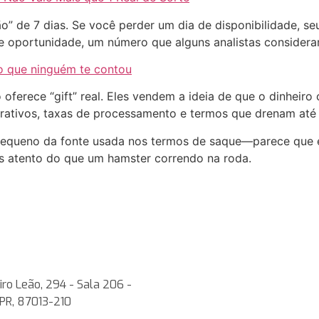
ão” de 7 dias. Se você perder um dia de disponibilidade, 
 de oportunidade, um número que alguns analistas consider
o que ninguém te contou
 oferece “gift” real. Eles vendem a ideia de que o dinhei
ativos, taxas de processamento e termos que drenam até o
 pequeno da fonte usada nos termos de saque—parece que 
is atento do que um hamster correndo na roda.
Copyright 20
iro Leão, 294 - Sala 206 -
 PR, 87013-210