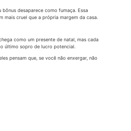
seu bônus desaparece como fumaça. Essa
am mais cruel que a própria margem da casa.
ro chega como um presente de natal, mas cada
 último sopro de lucro potencial.
eles pensam que, se você não enxergar, não
24 © LP Medical – Todos direitos reservados