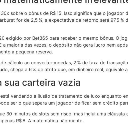
 30x sobre o bônus de R$ 15. Isso significa que o jogador
burst for de 2,5 %, a expectativa de retorno será 97,5 % 
20 exigido por Bet365 para receber o mesmo bônus. O jog
 a maioria das vezes, o depósito não gera lucro nem após 1
ente a pequena reserva.
ro de cálculo ao converter moedas, 2 % de taxa de transaçã
o, chega a 6 % de atrito que, em dinheiro real, equivale 
 sua carteira vazia
e está vendendo a ilusão de tratamento de luxo enquanto e
pode ser o que separa um jogador de ficar sem crédito par
ue 30 minutos de slots sem risco, mas inclui uma cláusula 
 apenas R$ 8. A matemática não mente.