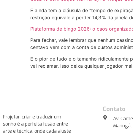
E ainda tem a cláusula de “tempo de expiraç
restrição equivale a perder 14,3 % da janela
Plataforma de bingo 2026: o caos organizad
Para fechar, vale lembrar que nenhum cassino
centavo vem com a conta de custos administr
E o pior de tudo é o tamanho ridiculamente
vai reclamar. Isso deixa qualquer jogador ma
Contato
Projetar, criar e traduzir um
Av. Carne
sonho é a perfeita fusão entre
Maringá,
arte e técnica, onde cada ajuste