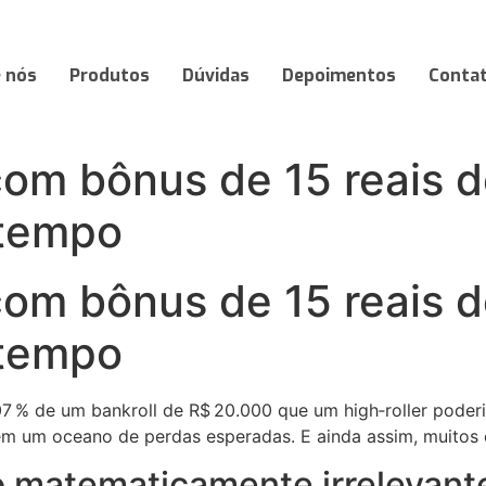
 nós
Produtos
Dúvidas
Depoimentos
Conta
com bônus de 15 reais 
 tempo
com bônus de 15 reais 
 tempo
,07 % de um bankroll de R$ 20.000 que um high‑roller poder
 em um oceano de perdas esperadas. E ainda assim, muitos
 matematicamente irrelevant