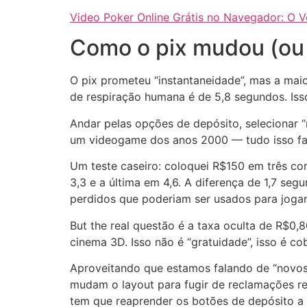
Video Poker Online Grátis no Navegador: O V
Como o pix mudou (ou 
O pix prometeu “instantaneidade”, mas a mai
de respiração humana é de 5,8 segundos. Iss
Andar pelas opções de depósito, selecionar “
um videogame dos anos 2000 — tudo isso faz 
Um teste caseiro: coloquei R$150 em três c
3,3 e a última em 4,6. A diferença de 1,7 se
perdidos que poderiam ser usados para jogar
But the real questão é a taxa oculta de R$0
cinema 3D. Isso não é “gratuidade”, isso é co
Aproveitando que estamos falando de “novos”
mudam o layout para fugir de reclamações reg
tem que reaprender os botões de depósito a 