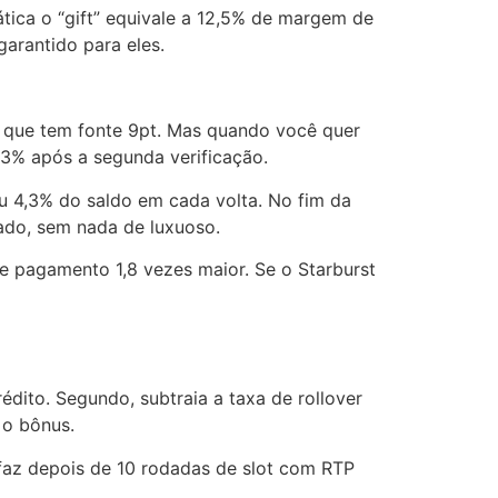
ica o “gift” equivale a 12,5% de margem de
garantido para eles.
os que tem fonte 9pt. Mas quando você quer
73% após a segunda verificação.
eu 4,3% do saldo em cada volta. No fim da
ado, sem nada de luxuoso.
 pagamento 1,8 vezes maior. Se o Starburst
édito. Segundo, subtraia a taxa de rollover
 o bônus.
sfaz depois de 10 rodadas de slot com RTP