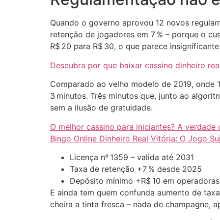
Quando o governo aprovou 12 novos regulame
retenção de jogadores em 7 % – porque o cus
R$ 20 para R$ 30, o que parece insignificant
Descubra por que baixar cassino dinheiro rea
Comparado ao velho modelo de 2019, onde 1 
3 minutos. Três minutos que, junto ao algori
sem a ilusão de gratuidade.
O melhor cassino para iniciantes? A verdade
Bingo Online Dinheiro Real Vitória: O Jogo 
Licença nº 1359 – valida até 2031
Taxa de retenção +7 % desde 2025
Depósito mínimo +R$ 10 em operadoras
E ainda tem quem confunda aumento de taxa 
cheira a tinta fresca – nada de champagne, a