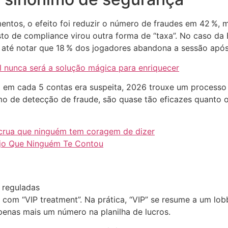
ntos, o efeito foi reduzir o número de fraudes em 42 %,
to de compliance virou outra forma de “taxa”. No caso d
e até notar que 18 % dos jogadores abandona a sessão após
l nunca será a solução mágica para enriquecer
em cada 5 contas era suspeita, 2026 trouxe um processo 
tmo de detecção de fraude, são quase tão eficazes quanto 
 crua que ninguém tem coragem de dizer
Sujo Que Ninguém Te Contou
 reguladas
com “VIP treatment”. Na prática, “VIP” se resume a um l
penas mais um número na planilha de lucros.