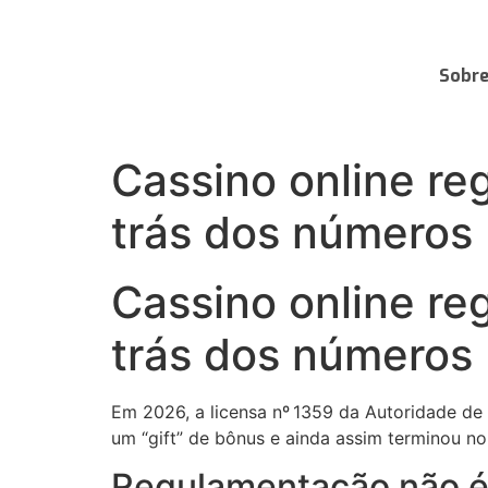
Sobre
Cassino online re
trás dos números
Cassino online re
trás dos números
Em 2026, a licensa nº 1359 da Autoridade de
um “gift” de bônus e ainda assim terminou n
Regulamentação não é