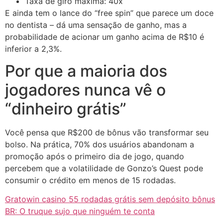
Taxa de giro máxima: 40x
E ainda tem o lance do “free spin” que parece um doce
no dentista – dá uma sensação de ganho, mas a
probabilidade de acionar um ganho acima de R$10 é
inferior a 2,3%.
Por que a maioria dos
jogadores nunca vê o
“dinheiro grátis”
Você pensa que R$200 de bônus vão transformar seu
bolso. Na prática, 70% dos usuários abandonam a
promoção após o primeiro dia de jogo, quando
percebem que a volatilidade de Gonzo’s Quest pode
consumir o crédito em menos de 15 rodadas.
Gratowin casino 55 rodadas grátis sem depósito bônus
BR: O truque sujo que ninguém te conta