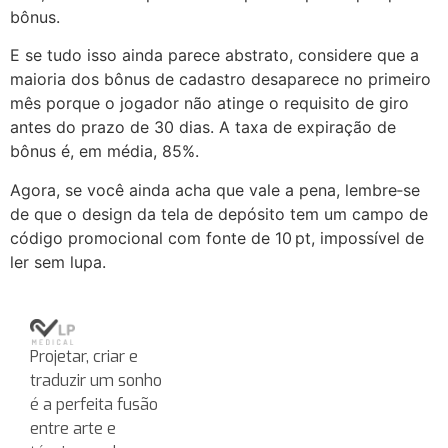
bônus.
E se tudo isso ainda parece abstrato, considere que a
maioria dos bônus de cadastro desaparece no primeiro
mês porque o jogador não atinge o requisito de giro
antes do prazo de 30 dias. A taxa de expiração de
bônus é, em média, 85%.
Agora, se você ainda acha que vale a pena, lembre‑se
de que o design da tela de depósito tem um campo de
código promocional com fonte de 10 pt, impossível de
ler sem lupa.
Copyright 2024 © LP Medical
– Todos direitos reservados
Projetar, criar e
traduzir um sonho
é a perfeita fusão
entre arte e