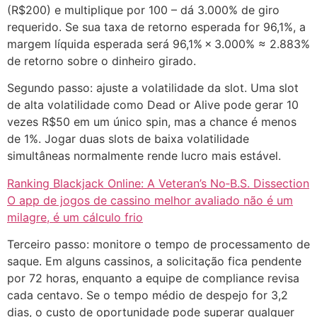
(R$200) e multiplique por 100 – dá 3.000% de giro
requerido. Se sua taxa de retorno esperada for 96,1%, a
margem líquida esperada será 96,1% × 3.000% ≈ 2.883%
de retorno sobre o dinheiro girado.
Segundo passo: ajuste a volatilidade da slot. Uma slot
de alta volatilidade como Dead or Alive pode gerar 10
vezes R$50 em um único spin, mas a chance é menos
de 1%. Jogar duas slots de baixa volatilidade
simultâneas normalmente rende lucro mais estável.
Ranking Blackjack Online: A Veteran’s No‑B.S. Dissection
O app de jogos de cassino melhor avaliado não é um
milagre, é um cálculo frio
Terceiro passo: monitore o tempo de processamento de
saque. Em alguns cassinos, a solicitação fica pendente
por 72 horas, enquanto a equipe de compliance revisa
cada centavo. Se o tempo médio de despejo for 3,2
dias, o custo de oportunidade pode superar qualquer