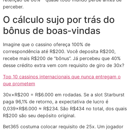
perceber.
O cálculo sujo por trás do
bônus de boas‑vindas
Imagine que o cassino ofereça 100% de
correspondência até R$200. Você deposita R$200,
recebe mais R$200 de “bônus”. Já percebeu que 40%
desse crédito extra vem com requisito de giro de 30x?
Top 10 cassinos internacionais que nunca entregam o
que prometem
30x×R$200 = R$6.000 em rodadas. Se a slot Starburst
paga 96,1% de retorno, a expectativa de lucro é
0,039×R$6.000 ≈ R$234. São R$434 no total, dos quais
R$200 são seu depósito original.
Bet365 costuma colocar requisito de 25x. Um jogador