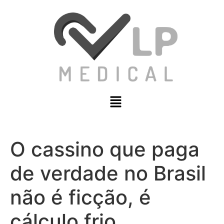
O cassino que paga
de verdade no Brasil
não é ficção, é
cálculo frio