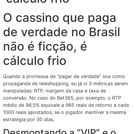
O cassino que paga
de verdade no Brasil
não é ficção, é
cálculo frio
Quando a promessa de “pagar de verdade” soa como
propaganda de teleshopping, eu já vi 3 métricas serem
manipuladas: RTP, margem da casa e taxa de
conversão. No caso do Bet365, por exemplo, o RTP
médio de 96,5% equivale a 965 reais de retorno a cada
1000 reais apostados, se o jogador mantiver a mesma
estratégia por 30 dias.
Desmontando a “VIP” e o