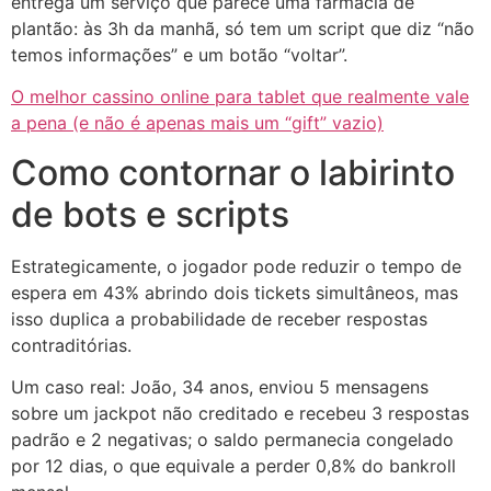
entrega um serviço que parece uma farmácia de
plantão: às 3h da manhã, só tem um script que diz “não
temos informações” e um botão “voltar”.
O melhor cassino online para tablet que realmente vale
a pena (e não é apenas mais um “gift” vazio)
Como contornar o labirinto
de bots e scripts
Estrategicamente, o jogador pode reduzir o tempo de
espera em 43% abrindo dois tickets simultâneos, mas
isso duplica a probabilidade de receber respostas
contraditórias.
Um caso real: João, 34 anos, enviou 5 mensagens
sobre um jackpot não creditado e recebeu 3 respostas
padrão e 2 negativas; o saldo permanecia congelado
por 12 dias, o que equivale a perder 0,8% do bankroll