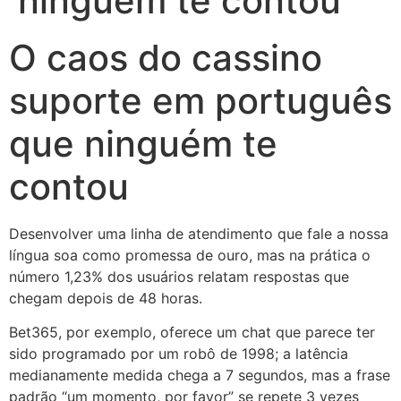
ninguém te contou
O caos do cassino
suporte em português
que ninguém te
contou
Desenvolver uma linha de atendimento que fale a nossa
língua soa como promessa de ouro, mas na prática o
número 1,23% dos usuários relatam respostas que
chegam depois de 48 horas.
Bet365, por exemplo, oferece um chat que parece ter
sido programado por um robô de 1998; a latência
medianamente medida chega a 7 segundos, mas a frase
padrão “um momento, por favor” se repete 3 vezes