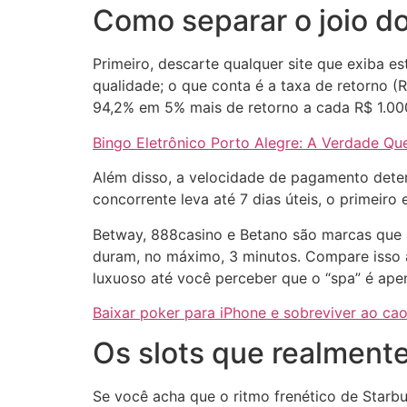
Como separar o joio do
Primeiro, descarte qualquer site que exiba e
qualidade; o que conta é a taxa de retorno 
94,2% em 5% mais de retorno a cada R$ 1.00
Bingo Eletrônico Porto Alegre: A Verdade Q
Além disso, a velocidade de pagamento dete
concorrente leva até 7 dias úteis, o primeir
Betway, 888casino e Betano são marcas que a
duram, no máximo, 3 minutos. Compare isso a
luxuoso até você perceber que o “spa” é ape
Baixar poker para iPhone e sobreviver ao cao
Os slots que realment
Se você acha que o ritmo frenético de Starbu