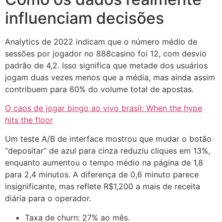
influenciam decisões
Analytics de 2022 indicam que o número médio de
sessões por jogador no 888casino foi 12, com desvio
padrão de 4,2. Isso significa que metade dos usuários
jogam duas vezes menos que a média, mas ainda assim
contribuem para 60% do volume total de apostas.
O caos de jogar bingo ao vivo brasil: When the hype
hits the floor
Um teste A/B de interface mostrou que mudar o botão
“depositar” de azul para cinza reduziu cliques em 13%,
enquanto aumentou o tempo médio na página de 1,8
para 2,4 minutos. A diferença de 0,6 minuto parece
insignificante, mas reflete R$1,200 a mais de receita
diária para o operador.
Taxa de churn: 27% ao mês.