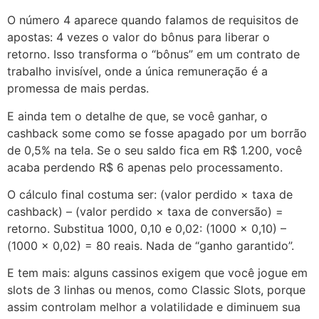
O número 4 aparece quando falamos de requisitos de
apostas: 4 vezes o valor do bônus para liberar o
retorno. Isso transforma o “bônus” em um contrato de
trabalho invisível, onde a única remuneração é a
promessa de mais perdas.
E ainda tem o detalhe de que, se você ganhar, o
cashback some como se fosse apagado por um borrão
de 0,5% na tela. Se o seu saldo fica em R$ 1.200, você
acaba perdendo R$ 6 apenas pelo processamento.
O cálculo final costuma ser: (valor perdido × taxa de
cashback) – (valor perdido × taxa de conversão) =
retorno. Substitua 1000, 0,10 e 0,02: (1000 × 0,10) –
(1000 × 0,02) = 80 reais. Nada de “ganho garantido”.
E tem mais: alguns cassinos exigem que você jogue em
slots de 3 linhas ou menos, como Classic Slots, porque
assim controlam melhor a volatilidade e diminuem sua