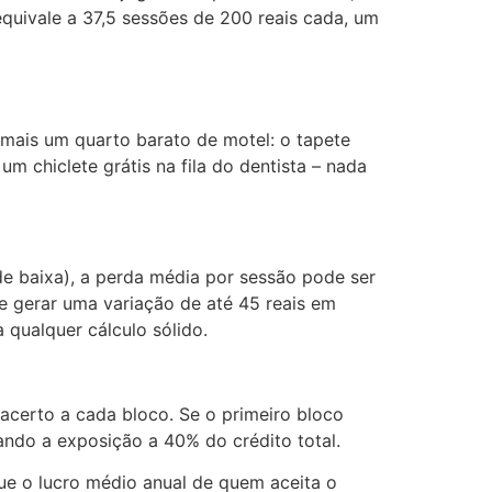
 equivale a 37,5 sessões de 200 reais cada, um
 mais um quarto barato de motel: o tapete
 chiclete grátis na fila do dentista – nada
de baixa), a perda média por sessão pode ser
e gerar uma variação de até 45 reais em
 qualquer cálculo sólido.
 acerto a cada bloco. Se o primeiro bloco
tando a exposição a 40% do crédito total.
que o lucro médio anual de quem aceita o