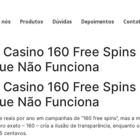
 nós
Produtos
Dúvidas
Depoimentos
Conta
e Casino 160 Free Spin
ue Não Funciona
e Casino 160 Free Spin
ue Não Funciona
 reais por ano em campanhas de “160 free spins”, mas a ma
ro exato – 160 – cria a ilusão de transparência, enquanto 
5 centavos.