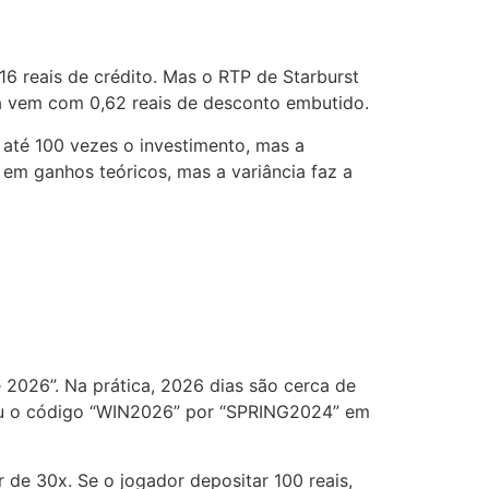
 16 reais de crédito. Mas o RTP de Starburst
 já vem com 0,62 reais de desconto embutido.
 até 100 vezes o investimento, mas a
 em ganhos teóricos, mas a variância faz a
026”. Na prática, 2026 dias são cerca de
ou o código “WIN2026” por “SPRING2024” em
de 30x. Se o jogador depositar 100 reais,