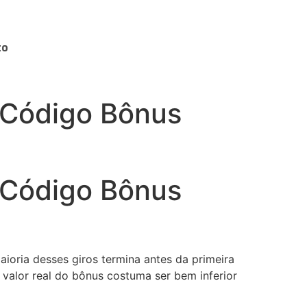
to
s Código Bônus
s Código Bônus
ioria desses giros termina antes da primeira
o valor real do bônus costuma ser bem inferior