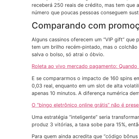
receberá 250 reais de crédito, mas tem que ap
número que poucas pessoas conseguem suste
Comparando com promoçõe
Alguns cassinos oferecem um “VIP gift” que p
tem um brilho recém‑pintado, mas o colchão r
salva o bolso, só atrai o óbvio.
Roleta ao vivo mercado pagamento: Quando a 
E se compararmos o impacto de 160 spins em u
0,03 real, enquanto em um slot de alta vola
apenas 10 minutos. A diferença numérica demo
O “bingo eletrônico online grátis” não é prese
Uma estratégia “inteligente” seria transforma
produz 3 vitórias, a taxa sobe para 15%, entã
Para quem ainda acredita que “código bônus 