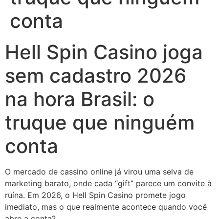
conta
Hell Spin Casino joga
sem cadastro 2026
na hora Brasil: o
truque que ninguém
conta
O mercado de cassino online já virou uma selva de
marketing barato, onde cada “gift” parece um convite à
ruína. Em 2026, o Hell Spin Casino promete jogo
imediato, mas o que realmente acontece quando você
abre a conta?