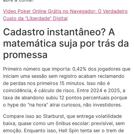
Video Poker Online Grátis no Navegador: O Verdadeiro
Custo da “Liberdade” Digital
Cadastro instantâneo? A
matemática suja por trás da
promessa
Primeiro número que importa: 0,42% dos jogadores que
iniciam uma sessão sem registro acabam reclamando
de perdas nos primeiros 15 minutos. Isso não é
coincidência, é cálculo de risco. Entre 2024 e 2025, a
taxa de abandono subiu 12 pontos percentuais porque
o hype do “na hora” atrai curiosos, não investidores.
Compare isso ao Starburst, que entrega volatilidade
baixa, quase como um ônibus escolar: previsível, sem
emoção. Enquanto isso, Hell Spin tenta ser o trem de