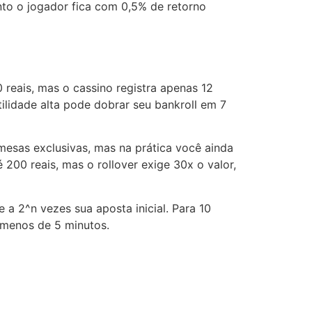
nto o jogador fica com 0,5% de retorno
reais, mas o cassino registra apenas 12
lidade alta pode dobrar seu bankroll em 7
mesas exclusivas, mas na prática você ainda
00 reais, mas o rollover exige 30x o valor,
e a 2^n vezes sua aposta inicial. Para 10
m menos de 5 minutos.