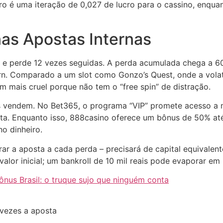
o é uma iteração de 0,027 de lucro para o cassino, enqua
as Apostas Internas
 e perde 12 vezes seguidas. A perda acumulada chega a 60 
n. Comparado a um slot como Gonzo’s Quest, onde a volati
ém mais cruel porque não tem o “free spin” de distração.
tes vendem. No Bet365, o programa “VIP” promete acesso a 
. Enquanto isso, 888casino oferece um bônus de 50% até 2
no dinheiro.
rar a aposta a cada perda – precisará de capital equivalent
 valor inicial; um bankroll de 10 mil reais pode evaporar e
ônus Brasil: o truque sujo que ninguém conta
 vezes a aposta