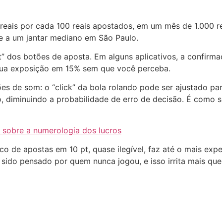
 reais por cada 100 reais apostados, em um mês de 1.000 re
nte a um jantar mediano em São Paulo.
dos botões de aposta. Em alguns aplicativos, a confirmaç
sua exposição em 15% sem que você perceba.
es de som: o “click” da bola rolando pode ser ajustado par
, diminuindo a probabilidade de erro de decisão. É como s
 sobre a numerologia dos lucros
ico de apostas em 10 pt, quase ilegível, faz até o mais expe
r sido pensado por quem nunca jogou, e isso irrita mais qu
Copyright 20