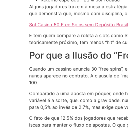
Alguns jogadores trazem à mesa a estratégia 
que demonstra que, mesmo com disciplina, o 
Sol Casino 50 Free Spins sem Depósito Brasil
E tem quem compare a roleta a slots como S
teoricamente próximo, tem menos “hit” de c
Por que a Ilusão do “F
Quando um cassino anuncia 30 “free spins”, 
nunca aparece no contrato. A cláusula de “ma
100.
Comparado a uma aposta em pôquer, onde hab
variável é a sorte, que, como a gravidade, n
para 0,5% ao invés de 2,7%, mas exige que vo
O fato de que 12,5% dos jogadores que receb
iscas para manter o fluxo de apostas. O que