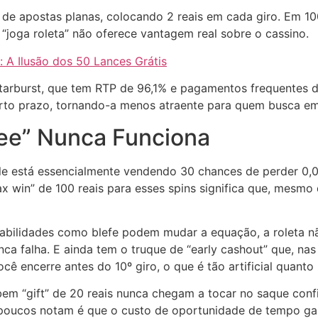
de apostas planas, colocando 2 reais em cada giro. Em 100
“joga roleta” não oferece vantagem real sobre o cassino.
: A Ilusão dos 50 Lances Grátis
tarburst, que tem RTP de 96,1% e pagamentos frequentes 
urto prazo, tornando-a menos atraente para quem busca em
ree” Nunca Funciona
ele está essencialmente vendendo 30 chances de perder 0,
x win” de 100 reais para esses spins significa que, mesmo
ilidades como blefe podem mudar a equação, a roleta não 
unca falha. E ainda tem o truque de “early cashout” que, n
cê encerre antes do 10º giro, o que é tão artificial quant
em “gift” de 20 reais nunca chegam a tocar no saque conf
 poucos notam é que o custo de oportunidade de tempo gas