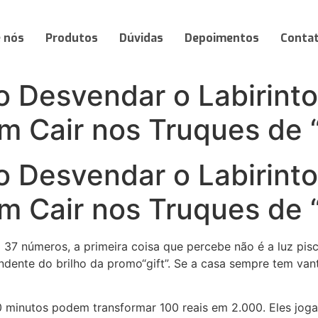
 nós
Produtos
Dúvidas
Depoimentos
Conta
 Desvendar o Labirinto
m Cair nos Truques de 
 Desvendar o Labirinto
m Cair nos Truques de 
7 números, a primeira coisa que percebe não é a luz pisca
pendente do brilho da promo“gift”. Se a casa sempre tem v
 minutos podem transformar 100 reais em 2.000. Eles jog