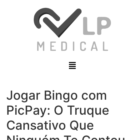
Jogar Bingo com
PicPay: O Truque
Cansativo Que