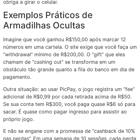
obriga a girar o celular.
Exemplos Práticos de
Armadilhas Ocultas
Imagine que você ganhou R$150,00 após marcar 12
números em uma cartela. O site exige que você faça um
“withdrawal” mínimo de R$200,00. O “gift” que eles
chamam de “cashing out” se transforma em um
obstáculo tão grande quanto a fila do banco em dia de
pagamento.
Outra situação: ao usar PicPay, o jogo registra um “fee”
adicional de R$0,99 por cada retirada acima de R$50.
Se sua conta tem R$300, você paga quase R$6 só para
sacar. É quase como pagar ingresso para assistir ao
próprio jogo.
E não se engane com a promessa de “cashback de 10%
nas perdas”. Em uma semana de 10 sessões, cada perda