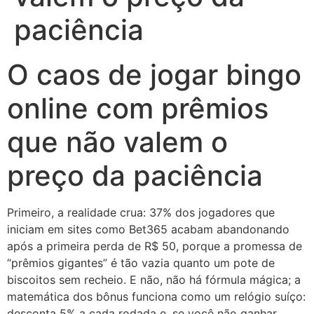
paciência
O caos de jogar bingo
online com prêmios
que não valem o
preço da paciência
Primeiro, a realidade crua: 37% dos jogadores que
iniciam em sites como Bet365 acabam abandonando
após a primeira perda de R$ 50, porque a promessa de
“prêmios gigantes” é tão vazia quanto um pote de
biscoitos sem recheio. E não, não há fórmula mágica; a
matemática dos bônus funciona como um relógio suíço:
desconta 5% a cada rodada e, se você não ganhar,