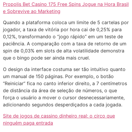
Propolis Bet Casino 175 Free Spins Jogue na Hora Brasil
e Sobrevive ao Marketing
Quando a plataforma coloca um limite de 5 cartelas por
jogador, a taxa de vitória por hora cai de 0,25% para
0,12%, transformando o “jogo rápido” em um teste de
paciência. A comparação com a taxa de retorno de um
spin de 0,03% em slots de alta volatilidade demonstra
que o bingo pode ser ainda mais cruel.
O design da interface costuma ser tão intuitivo quanto
um manual de 150 páginas. Por exemplo, o botão
“Reiniciar” fica no canto inferior direito, a 7 centímetros
de distância da área de seleção de números, o que
força o usuário a mover o cursor desnecessariamente,
adicionando segundos desperdiçados a cada jogada.
Site de jogos de cassino dinheiro real: o circo que
ninguém paga entrada