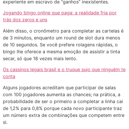
experiente em escravo de “ganhos” inexistentes.
Jogando bingo online que paga: a realidade fria por
trás dos zeros e uns
Além disso, o cronômetro para completar as cartelas é
de 3 minutos, enquanto um round de slot dura menos
de 10 segundos. Se você prefere rolagens rápidas, o
bingo lhe oferece a mesma emoção de assistir a tinta
secar, só que 18 vezes mais lento.
Os cassinos legais brasil e o truque sujo que ninguém te
conta
Alguns jogadores acreditam que participar de salas
com 100 jogadores aumenta as chances; na prática, a
probabilidade de ser o primeiro a completar a linha cai
de 1,2% para 0,8% porque cada novo participante traz
um número extra de combinações que competem entre
si.