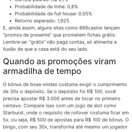
Probabilidade de linha: 0,8%
Probabilidade de full house: 0,05%
Retorno esperado: 1,925
E, ainda assim, alguns sites como 888casino lançam
“promos de presente” que prometem fichas grátis.
Lembre‑se: “grátis” não paga contas, só alimenta a
ilusão de que a casa está do seu lado.
Quando as promoções viram
armadilha de tempo
O bônus de boas‑vindas costuma exigir o cumprimento
de 30x o depósito. Se o depósito foi R$ 100, você
precisa apostar R$ 3.000 antes de tocar no primeiro
centavo. Compare isso com um jogo de slot como
Starburst, onde o requisito de rollover costuma ficar em
5x, ou seja, R$ 500 de apostas para R$ 100 de bônus. O
bingo, com seu 30x, transforma até mesmo um jogador