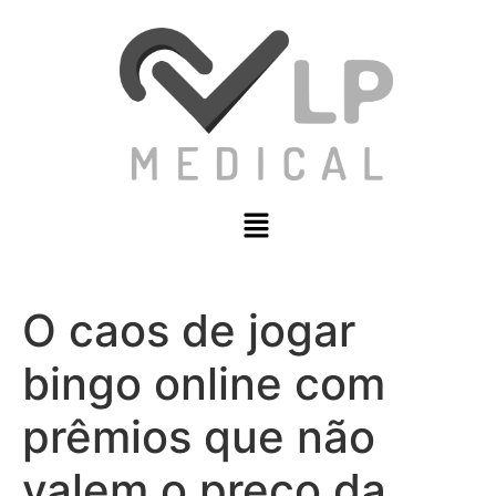
O caos de jogar
bingo online com
prêmios que não
valem o preço da