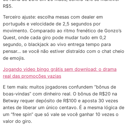
R$5.
Terceiro ajuste: escolha mesas com dealer em
português e velocidade de 2,5 segundos por
movimento. Comparado ao ritmo frenético de Gonzo’s
Quest, onde cada giro pode mudar tudo em 0,2
segundo, o blackjack ao vivo entrega tempo para
pensar… se você não estiver distraído com o chat cheio
de emojis.
Jogando video bingo grátis sem download: o drama
real das promoções vazias
E tem mais: muitos jogadores confundem “bônus de
boas-vindas” com dinheiro real. O bônus de R$20 na
Betway requer depósito de R$100 e aposta 30 vezes
antes de liberar um único centavo. É a mesma lógica de
um “free spin” que só vale se você ganhar 10 vezes o
valor do giro.