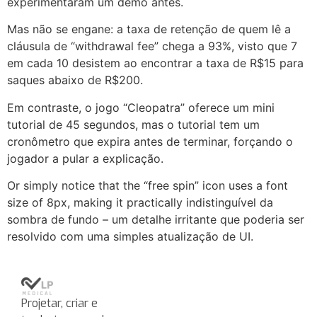
experimentaram um demo antes.
Mas não se engane: a taxa de retenção de quem lê a
cláusula de “withdrawal fee” chega a 93%, visto que 7
em cada 10 desistem ao encontrar a taxa de R$15 para
saques abaixo de R$200.
Em contraste, o jogo “Cleopatra” oferece um mini
tutorial de 45 segundos, mas o tutorial tem um
cronômetro que expira antes de terminar, forçando o
jogador a pular a explicação.
Or simply notice that the “free spin” icon uses a font
size of 8px, making it practically indistinguível da
sombra de fundo – um detalhe irritante que poderia ser
resolvido com uma simples atualização de UI.
Copyright 2024 © LP Medical
– Todos direitos reservados
Projetar, criar e