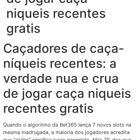
niqueis recentes
gratis
Caçadores de caça-
níqueis recentes: a
verdade nua e crua
de jogar caça niqueis
recentes gratis
Quando o algoritmo da Bet365 lança 7 novos slots na
mesma madrugada, a maioria dos jogadores acredita
que “grátis” significa lucro garantido. Mas 7% dos que