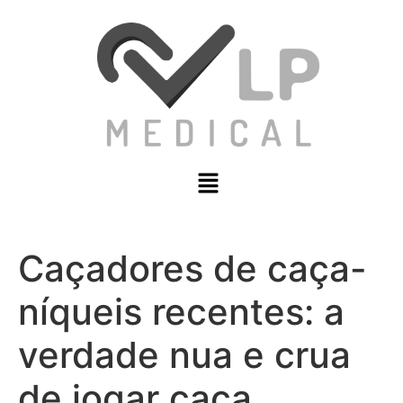
Caçadores de caça-
níqueis recentes: a
verdade nua e crua
de jogar caça