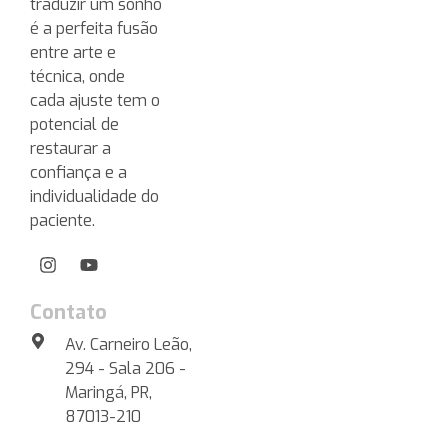
traduzir um sonho
é a perfeita fusão
entre arte e
técnica, onde
cada ajuste tem o
potencial de
restaurar a
confiança e a
individualidade do
paciente.
Contato
Av. Carneiro Leão,
294 - Sala 206 -
Maringá, PR,
87013-210