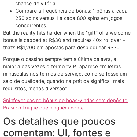
chance de vitória.
Compare a frequência de bônus: 1 bônus a cada
250 spins versus 1 a cada 800 spins em jogos
concorrentes.
But the reality hits harder when the “gift” of a welcome
bonus is capped at R$30 and requires 40x rollover –
that’s R$1,200 em apostas para desbloquear R$30.
Porque o cassino sempre tem a última palavra, a
maioria das vezes o termo “VIP” aparece em letras
minúsculas nos termos de serviço, como se fosse um
selo de qualidade, quando na prática significa “mais
requisitos, menos diversão”.
Spinfever casino bônus de boas-vindas sem depósito
Brasil: o truque que ninguém conta
Os detalhes que poucos
comentam: UI, fontes e