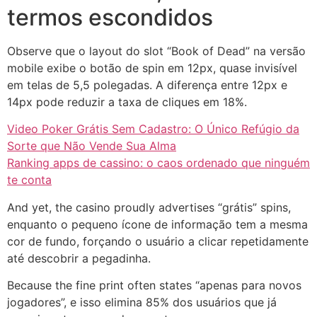
termos escondidos
Observe que o layout do slot “Book of Dead” na versão
mobile exibe o botão de spin em 12px, quase invisível
em telas de 5,5 polegadas. A diferença entre 12px e
14px pode reduzir a taxa de cliques em 18%.
Video Poker Grátis Sem Cadastro: O Único Refúgio da
Sorte que Não Vende Sua Alma
Ranking apps de cassino: o caos ordenado que ninguém
te conta
And yet, the casino proudly advertises “grátis” spins,
enquanto o pequeno ícone de informação tem a mesma
cor de fundo, forçando o usuário a clicar repetidamente
até descobrir a pegadinha.
Because the fine print often states “apenas para novos
jogadores”, e isso elimina 85% dos usuários que já