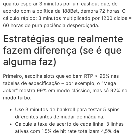
quanto esperar 3 minutos por um cashout que, de
acordo com a política da 188Bet, demora 72 horas. O
cálculo rápido: 3 minutos multiplicado por 1200 ciclos =
60 horas de pura paciência desperdiçada.
Estratégias que realmente
fazem diferença (se é que
alguma faz)
Primeiro, escolha slots que exibam RTP > 95% nas
tabelas de especificação – por exemplo, o “Mega
Joker” mostra 99% em modo clássico, mas só 92% no
modo turbo.
Use 3 minutos de bankroll para testar 5 spins
diferentes antes de mudar de máquina.
Calcule a taxa de acerto de cada linha: 3 linhas
ativas com 1,5% de hit rate totalizam 4,5% de