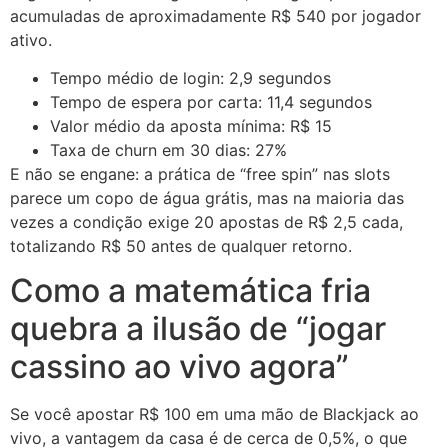
acumuladas de aproximadamente R$ 540 por jogador
ativo.
Tempo médio de login: 2,9 segundos
Tempo de espera por carta: 11,4 segundos
Valor médio da aposta mínima: R$ 15
Taxa de churn em 30 dias: 27%
E não se engane: a prática de “free spin” nas slots
parece um copo de água grátis, mas na maioria das
vezes a condição exige 20 apostas de R$ 2,5 cada,
totalizando R$ 50 antes de qualquer retorno.
Como a matemática fria
quebra a ilusão de “jogar
cassino ao vivo agora”
Se você apostar R$ 100 em uma mão de Blackjack ao
vivo, a vantagem da casa é de cerca de 0,5%, o que