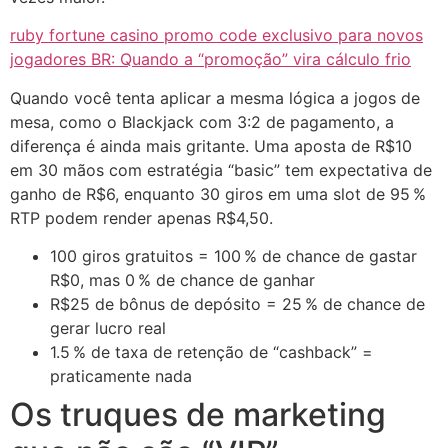
ruby fortune casino promo code exclusivo para novos
jogadores BR: Quando a “promoção” vira cálculo frio
Quando você tenta aplicar a mesma lógica a jogos de
mesa, como o Blackjack com 3:2 de pagamento, a
diferença é ainda mais gritante. Uma aposta de R$10
em 30 mãos com estratégia “basic” tem expectativa de
ganho de R$6, enquanto 30 giros em uma slot de 95 %
RTP podem render apenas R$4,50.
100 giros gratuitos = 100 % de chance de gastar
R$0, mas 0 % de chance de ganhar
R$25 de bônus de depósito = 25 % de chance de
gerar lucro real
1.5 % de taxa de retenção de “cashback” =
praticamente nada
Os truques de marketing