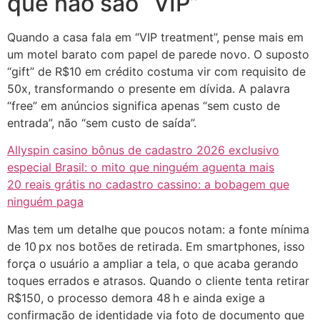
que não são “VIP”
Quando a casa fala em “VIP treatment”, pense mais em
um motel barato com papel de parede novo. O suposto
“gift” de R$10 em crédito costuma vir com requisito de
50x, transformando o presente em dívida. A palavra
“free” em anúncios significa apenas “sem custo de
entrada”, não “sem custo de saída”.
Allyspin casino bônus de cadastro 2026 exclusivo
especial Brasil: o mito que ninguém aguenta mais
20 reais grátis no cadastro cassino: a bobagem que
ninguém paga
Mas tem um detalhe que poucos notam: a fonte mínima
de 10 px nos botões de retirada. Em smartphones, isso
força o usuário a ampliar a tela, o que acaba gerando
toques errados e atrasos. Quando o cliente tenta retirar
R$150, o processo demora 48 h e ainda exige a
confirmação de identidade via foto de documento que