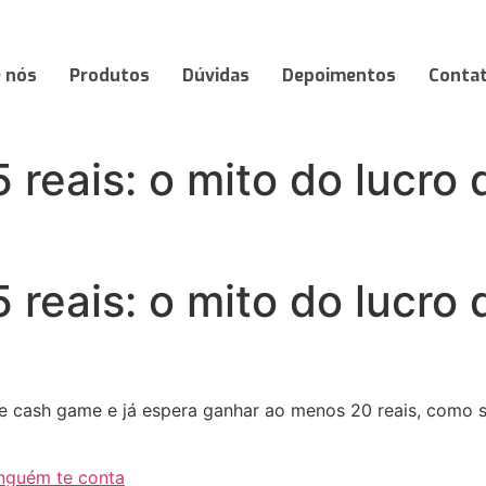
 nós
Produtos
Dúvidas
Depoimentos
Conta
 reais: o mito do lucro 
 reais: o mito do lucro 
e cash game e já espera ganhar ao menos 20 reais, como 
inguém te conta