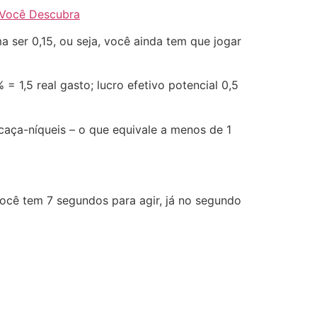
 Você Descubra
a ser 0,15, ou seja, você ainda tem que jogar
= 1,5 real gasto; lucro efetivo potencial 0,5
caça-níqueis – o que equivale a menos de 1
ocê tem 7 segundos para agir, já no segundo