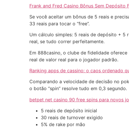
Frank and Fred Casino Bônus Sem Depósito 
Se você aceitar um bônus de 5 reais e precisa
33 reais para tocar o “free”.
Um cálculo simples: 5 reais de depósito + 5 re
real, se tudo correr perfeitamente.
Em 888casino, o clube de fidelidade oferece
real de valor real para o jogador padrão.
Ranking apps de cassino: o caos ordenado q
Comparando a velocidade de decisão no poke
o botão “spin” resolve tudo em 0,3 segundo.
betpet net casino 90 free spins para novos j
5 reais de depósito inicial
30 reais de turnover exigido
5% de rake por mão