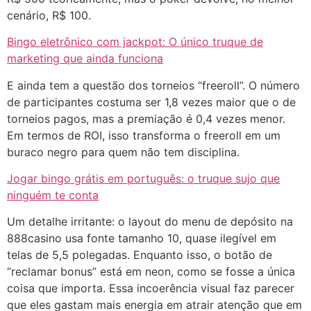
cenário, R$ 100.
Bingo eletrônico com jackpot: O único truque de
marketing que ainda funciona
E ainda tem a questão dos torneios “freeroll”. O número
de participantes costuma ser 1,8 vezes maior que o de
torneios pagos, mas a premiação é 0,4 vezes menor.
Em termos de ROI, isso transforma o freeroll em um
buraco negro para quem não tem disciplina.
Jogar bingo grátis em português: o truque sujo que
ninguém te conta
Um detalhe irritante: o layout do menu de depósito na
888casino usa fonte tamanho 10, quase ilegível em
telas de 5,5 polegadas. Enquanto isso, o botão de
“reclamar bonus” está em neon, como se fosse a única
coisa que importa. Essa incoerência visual faz parecer
que eles gastam mais energia em atrair atenção que em