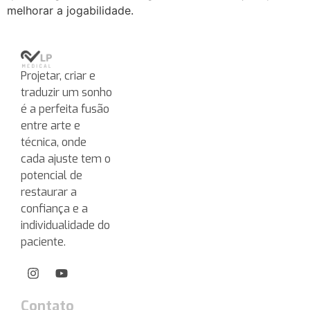
melhorar a jogabilidade.
Copyright 2024 © LP Medical
– Todos direitos reservados
Projetar, criar e
traduzir um sonho
é a perfeita fusão
entre arte e
técnica, onde
cada ajuste tem o
potencial de
restaurar a
confiança e a
individualidade do
paciente.
Contato