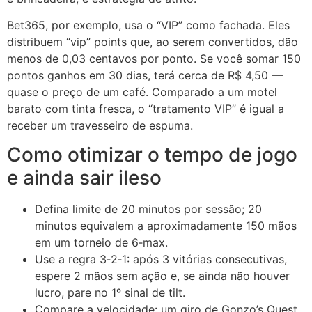
Bet365, por exemplo, usa o “VIP” como fachada. Eles
distribuem “vip” points que, ao serem convertidos, dão
menos de 0,03 centavos por ponto. Se você somar 150
pontos ganhos em 30 dias, terá cerca de R$ 4,50 —
quase o preço de um café. Comparado a um motel
barato com tinta fresca, o “tratamento VIP” é igual a
receber um travesseiro de espuma.
Como otimizar o tempo de jogo
e ainda sair ileso
Defina limite de 20 minutos por sessão; 20
minutos equivalem a aproximadamente 150 mãos
em um torneio de 6‑max.
Use a regra 3‑2‑1: após 3 vitórias consecutivas,
espere 2 mãos sem ação e, se ainda não houver
lucro, pare no 1º sinal de tilt.
Compare a velocidade: um giro de Gonzo’s Quest