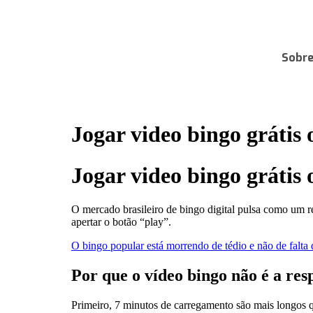
Sobre
Jogar video bingo grátis 
Jogar video bingo grátis 
O mercado brasileiro de bingo digital pulsa como um re
apertar o botão “play”.
O bingo popular está morrendo de tédio e não de falta
Por que o vídeo bingo não é a res
Primeiro, 7 minutos de carregamento são mais longos qu