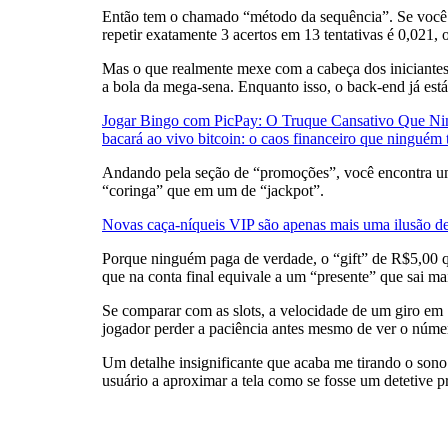
Então tem o chamado “método da sequência”. Se você j
repetir exatamente 3 acertos em 13 tentativas é 0,021,
Mas o que realmente mexe com a cabeça dos iniciantes 
a bola da mega‑sena. Enquanto isso, o back‑end já es
Jogar Bingo com PicPay: O Truque Cansativo Que N
bacará ao vivo bitcoin: o caos financeiro que ninguém 
Andando pela seção de “promoções”, você encontra um 
“coringa” que em um de “jackpot”.
Novas caça‑níqueis VIP são apenas mais uma ilusão de
Porque ninguém paga de verdade, o “gift” de R$5,00 
que na conta final equivale a um “presente” que sai ma
Se comparar com as slots, a velocidade de um giro em 
jogador perder a paciência antes mesmo de ver o núme
Um detalhe insignificante que acaba me tirando o sono
usuário a aproximar a tela como se fosse um detetive 