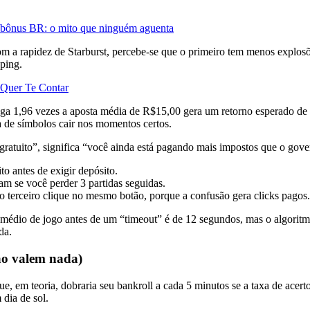
o bônus BR: o mito que ninguém aguenta
m a rapidez de Starburst, percebe‑se que o primeiro tem menos explos
oping.
 Quer Te Contar
ga 1,96 vezes a aposta média de R$15,00 gera um retorno esperado de
 de símbolos cair nos momentos certos.
gratuito”, significa “você ainda está pagando mais impostos que o gove
o antes de exigir depósito.
am se você perder 3 partidas seguidas.
o terceiro clique no mesmo botão, porque a confusão gera clicks pagos.
médio de jogo antes de um “timeout” é de 12 segundos, mas o algoritmo
da.
ão valem nada)
e, em teoria, dobraria seu bankroll a cada 5 minutos se a taxa de acer
 dia de sol.