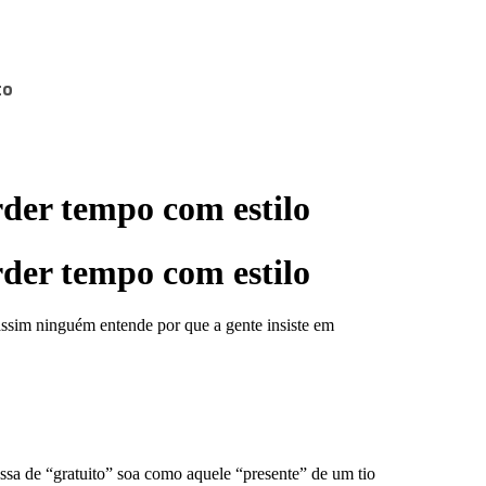
to
rder tempo com estilo
rder tempo com estilo
 assim ninguém entende por que a gente insiste em
essa de “gratuito” soa como aquele “presente” de um tio