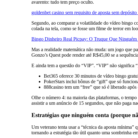
avarento: tudo tem preço oculto.
goldenbet casino sem requisito de aposta sem depósit
Segundo, ao comparar a volatilidade do vídeo bingo co
colada na tela, como se fosse um filme de terror em lo
Bingo Dinheiro Real Picpay: O Truque Que Ninguém
Mas a realidade matemática não muda: um jogo que pa
Gonzo’s Quest pode render até R$45,00 se a sequência
E ainda tem a questão do “VIP”. “VIP” não significa “
Bet365 oferece 30 minutos de vídeo bingo gratuit
PokerStars inclui bônus de “gift” que só funcion
888casino tem um “free” que só é liberado após 
Olhe o número 4: na maioria das plataformas, o tempo 
assistir a um anúncio de 15 segundos, que não paga na
Estratégias que ninguém conta (porque n
Um veterano tenta usar a “técnica da aposta mínima” qu
tornando a estratégia tão útil quanto uma sombrinha em