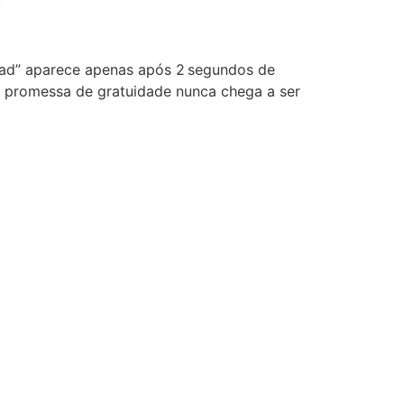
wnload” aparece apenas após 2 segundos de
 promessa de gratuidade nunca chega a ser
24 © LP Medical – Todos direitos reservados