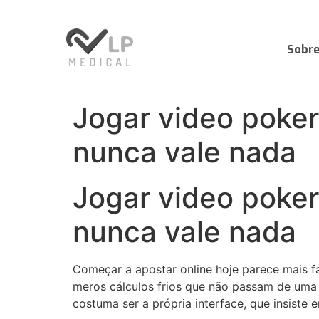
Sobre
Jogar video poker
nunca vale nada
Jogar video poker
nunca vale nada
Começar a apostar online hoje parece mais fá
meros cálculos frios que não passam de uma
costuma ser a própria interface, que insiste