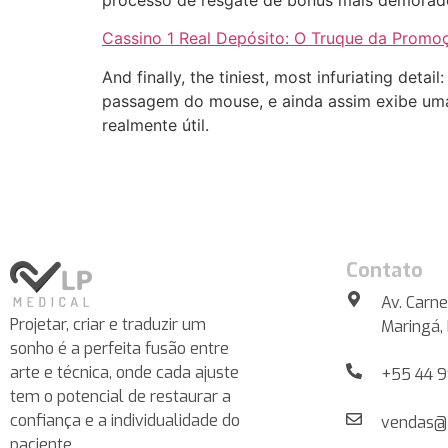
Cassino 1 Real Depósito: O Truque da Promo
And finally, the tiniest, most infuriating de
passagem do mouse, e ainda assim exibe uma
realmente útil.
Contato
Av. Carne
Projetar, criar e traduzir um
Maringá,
sonho é a perfeita fusão entre
arte e técnica, onde cada ajuste
+55 44 
tem o potencial de restaurar a
confiança e a individualidade do
vendas@l
paciente.