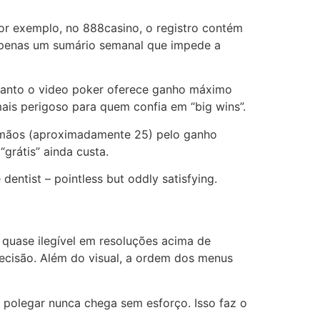
or exemplo, no 888casino, o registro contém
e apenas um sumário semanal que impede a
quanto o video poker oferece ganho máximo
mais perigoso para quem confia em “big wins”.
e mãos (aproximadamente 25) pelo ganho
“grátis” ainda custa.
 dentist – pointless but oddly satisfying.
, quase ilegível em resoluções acima de
decisão. Além do visual, a ordem dos menus
 o polegar nunca chega sem esforço. Isso faz o
.