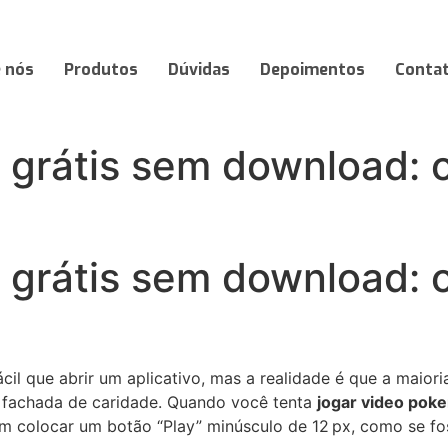
 nós
Produtos
Dúvidas
Depoimentos
Conta
 grátis sem download: 
 grátis sem download: 
cil que abrir um aplicativo, mas a realidade é que a maior
 fachada de caridade. Quando você tenta
jogar video pok
 em colocar um botão “Play” minúsculo de 12 px, como se fos