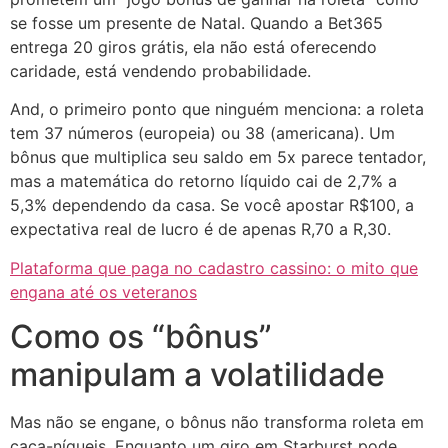
se fosse um presente de Natal. Quando a Bet365
entrega 20 giros grátis, ela não está oferecendo
caridade, está vendendo probabilidade.
And, o primeiro ponto que ninguém menciona: a roleta
tem 37 números (europeia) ou 38 (americana). Um
bônus que multiplica seu saldo em 5x parece tentador,
mas a matemática do retorno líquido cai de 2,7% a
5,3% dependendo da casa. Se você apostar R$100, a
expectativa real de lucro é de apenas R,70 a R,30.
Plataforma que paga no cadastro cassino: o mito que
engana até os veteranos
Como os “bônus”
manipulam a volatilidade
Mas não se engane, o bônus não transforma roleta em
caça-níqueis. Enquanto um giro em Starburst pode